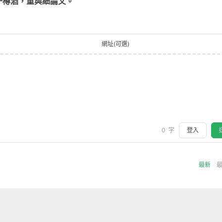
一樽酒，重與細論文。
網址(可選)
0
字
登入
最新
來發留言吧~
Powered by
Wa