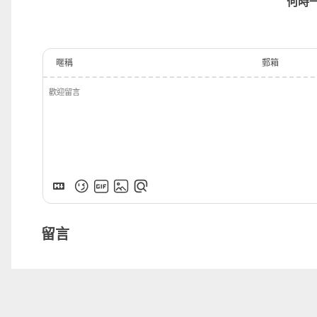
何時
暱稱
郵箱
留言