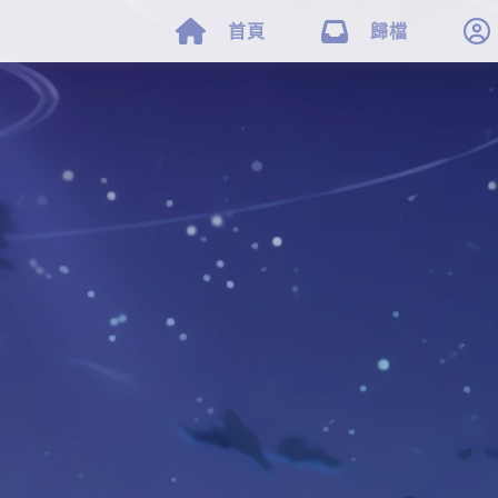



首頁
歸檔