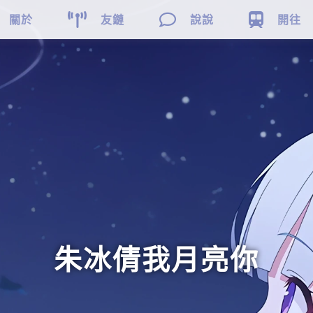



關於
友鏈
說說
開往
朱冰倩我月亮你