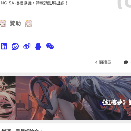
-NC-SA
授權協議。轉載請註明出處！
贊助
4
閲讀量
《紅樓夢》