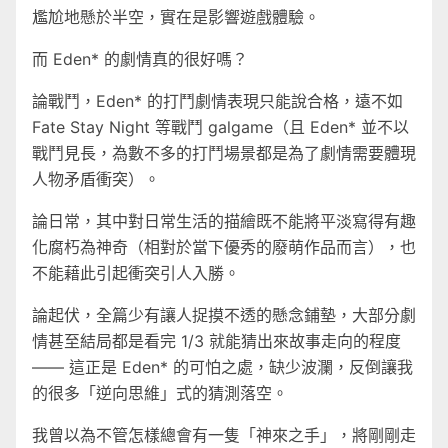
尷尬地懸於半空，實在是影響遊戲體驗。
而 Eden* 的劇情真的很好嗎？
論戰鬥，Eden* 的打鬥劇情表現只能說合格，遠不如
Fate Stay Night 等戰鬥 galgame（且 Eden* 並不以
戰鬥見長，為數不多的打鬥場景都是為了劇情需要體現
人物矛盾衝突）。
論日常，其中對日常生活的描繪既不能將平淡寫得有趣
化腐朽為神奇（相對於當下優秀的廢萌作品而言），也
不能藉此引起衝突引人入勝。
論起伏，全篇少有讓人捉摸不透的懸念鋪墊，大部分劇
情甚至結局都是看完 1/3 就能猜出來故事走向的程度
—— 這正是 Eden* 的可怕之處，缺少波瀾，反倒讓我
的很多「逆向思維」式的猜測落空。
我曾以為不管怎樣總會有一隻「神來之手」，將剛剛走