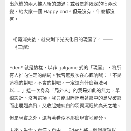
出危機的兩人推入新的漩渦；或者是將既定的宿命改
變，給大家一個 Happy end。但是沒有，什麼都沒
有，
朝霞消失後，就只剩下光天化日的現實了。 ——
《三體》
Eden* 就是這樣，以非 galgame 式的「現實」，將所
有人推向注定的結局。我曾無數次在心底吶喊：「不是
這樣的對吧，不會的對吧，一定還有什麼辦法可
以……」這一次身為「局外人」的我是如此的無力，單
線設計、沒有選項，我只能眼睜睜看著籠中的鳥兒破籠
而出展翅高飛，又收起她純白的羽翼沉眠於高天之地。
但是現實之外，還有著看似不那麼現實地部分。
未來、生命、責任、自由……Eden* 將一個個選項以