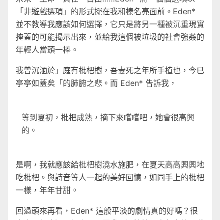
「非遊戲選項」的形式擺在我和榛名亮面前。Eden*
並不教導我應該如何選擇，它只是將另一種被沉重現實
掩蓋的可能揭示出來，並給我這個被垃圾的社會強姦的
年輕人當頭一棒。
我曾沉湎於」庭有枇杷樹，吾妻死之年所手植也，今已
亭亭如蓋矣「的肺腑之悲。而 Eden* 告訴我，
等到夏初，枇杷成熟，摘下來嚐嚐吧，她會很高興
的。
是啊，我就應該給枇杷樹澆水施肥，在夏天高高興興地
吃枇杷。與詩音等人一起的美好回憶，如同手上的枇杷
一樣，年年甘甜。
回過頭來再看，Eden* 這般平淡的劇情真的好嗎？很