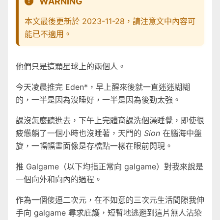
WARNING
本文最後更新於 2023-11-28，請注意文中內容可
能已不適用。
他們只是這顆星球上的兩個人。
今天凌晨推完 Eden*，早上醒來後就一直迷迷糊糊
的，一半是因為沒睡好，一半是因為後勁太強。
課沒怎麼聽進去，下午上完體育課洗個澡睡覺，即使很
疲憊躺了一個小時也沒睡著，天門的
Sion
在腦海中盤
旋，一幅幅畫面像是存檔點一樣在眼前閃現。
推 Galgame（以下均指正常向 galgame）對我來說是
一個向外和向內的過程。
作為一個傻逼二次元，在不如意的三次元生活間隙我伸
手向 galgame 尋求庇護，短暫地逃避到這片無人沾染