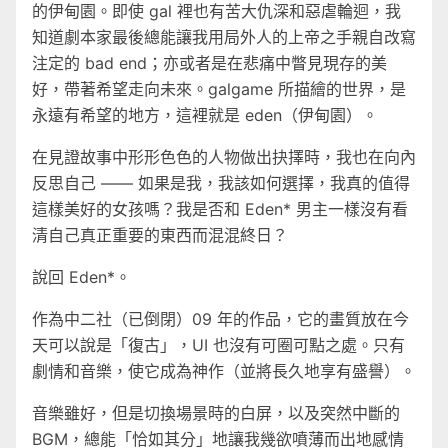
的伊甸園。即使 gal 裡也有苦大仇深和惡虐輪迴，我
知道劇本家最後總能讓我用局外人的上帝之手親自改寫
注定的 bad end；亦或者是在悲痛中瞥見現存的美
好，帶著希望走向未來。galgame 所描繪的世界，是
永遠有希望的地方，這裡就是 eden（伊甸園）。
在見證故事中形形色色的人物做出抉擇時，我也在向內
反思自己 —— 如果是我，我該如何選擇，我真的值得
這樣美好的女孩嗎？我是否和 Eden* 男主一樣沒有看
清自己真正重要的東西而混混終日？
說回 Eden*。
作為中二社（已倒閉）09 年的作品，它的畫質放在今
天可以說是「復古」，UI 也沒有可圈可點之處。只有
劇情和音樂，使它成為神作（並將長久地享有盛譽）。
音樂雖好，但是切換場景時的白屏，以及突然中斷的
BGM，總能「恰如其分」地讓我幾欲噴薄而出地感情