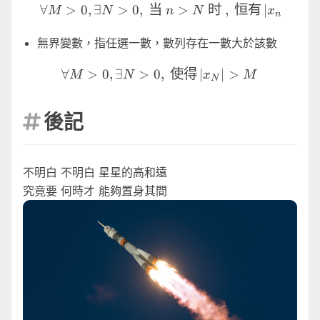
\forall M \gt 0 ,\exist N 
∀
>
0
,
∃
>
0
,
当
>
时
,
恒有
∣
∣
>
M
N
n
N
x
M
n
無界變數，指任選一數，數列存在一數大於該數
\forall M \gt 0 ,\exist N \
∀
>
0
,
∃
>
0
,
使得
∣
∣
>
M
N
x
M
N
後記

不明白 不明白 星星的高和遠
究竟要 何時才 能夠置身其間