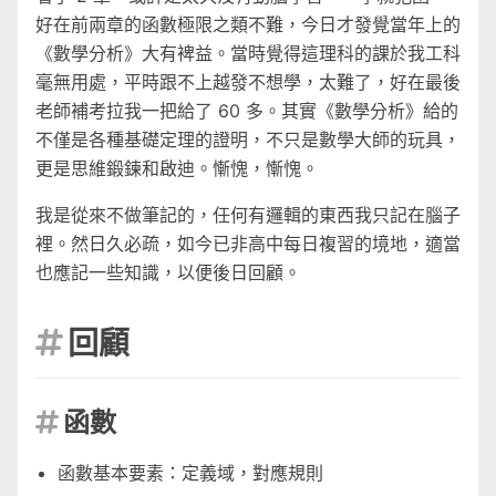
好在前兩章的函數極限之類不難，今日才發覺當年上的
《數學分析》大有裨益。當時覺得這理科的課於我工科
毫無用處，平時跟不上越發不想學，太難了，好在最後
老師補考拉我一把給了 60 多。其實《數學分析》給的
不僅是各種基礎定理的證明，不只是數學大師的玩具，
更是思維鍛鍊和啟迪。慚愧，慚愧。
我是從來不做筆記的，任何有邏輯的東西我只記在腦子
裡。然日久必疏，如今已非高中每日複習的境地，適當
也應記一些知識，以便後日回顧。
回顧

函數

函數基本要素：定義域，對應規則