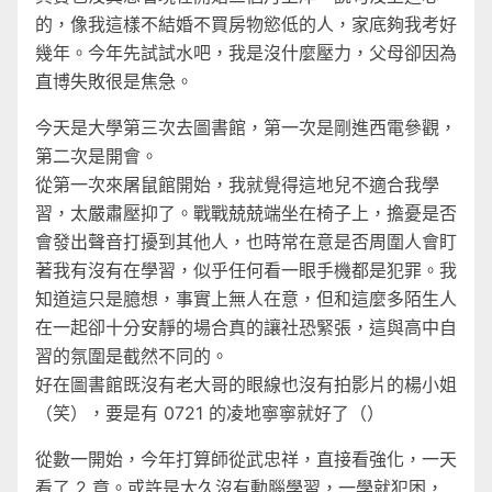
的，像我這樣不結婚不買房物慾低的人，家底夠我考好
幾年。今年先試試水吧，我是沒什麼壓力，父母卻因為
直博失敗很是焦急。
今天是大學第三次去圖書館，第一次是剛進西電參觀，
第二次是開會。
從第一次來屠鼠館開始，我就覺得這地兒不適合我學
習，太嚴肅壓抑了。戰戰兢兢端坐在椅子上，擔憂是否
會發出聲音打擾到其他人，也時常在意是否周圍人會盯
著我有沒有在學習，似乎任何看一眼手機都是犯罪。我
知道這只是臆想，事實上無人在意，但和這麼多陌生人
在一起卻十分安靜的場合真的讓社恐緊張，這與高中自
習的氛圍是截然不同的。
好在圖書館既沒有老大哥的眼線也沒有拍影片的楊小姐
（笑），要是有 0721 的凌地寧寧就好了（）
從數一開始，今年打算師從武忠祥，直接看強化，一天
看了 2 章。或許是太久沒有動腦學習，一學就犯困，