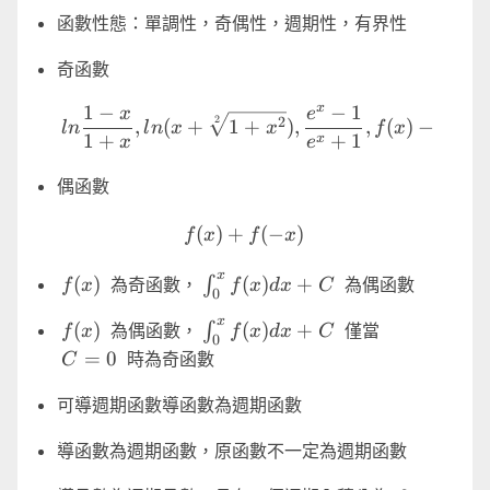
函數性態：單調性，奇偶性，週期性，有界性
奇函數
x
1
−
−
1
ln{\frac{1-x}{1+x}},ln(x+
x
e
2
2
,
(
+
1
+
)
,
,
(
)
−
(
−
l
n
l
n
x
x
f
x
f
x
1
+
+
1
x
x
e
偶函數
f(x)+f(-x)
(
)
+
(
−
)
f
x
f
x
x
f(x)
\int ^x_0
(
)
(
)
+
為奇函數，
∫
為偶函數
f
x
f
x
d
x
C
0
f(x)dx+C
x
f(x)
\int ^x_0
C=0
(
)
(
)
+
為偶函數，
∫
僅當
f
x
f
x
d
x
C
0
f(x)dx+C
=
0
時為奇函數
C
可導週期函數導函數為週期函數
導函數為週期函數，原函數不一定為週期函數