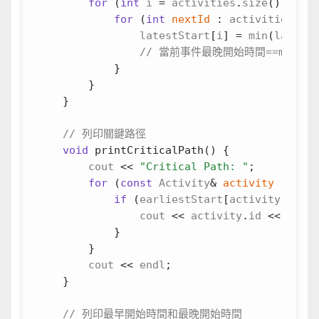
for
(
int
i
=
activities
.
size
()
-
1
;
for
(
int
nextId
:
activities
[
i
].
latestStart
[
i
]
=
min
(
latestS
}
}
}
void
printCriticalPath
()
{
cout
<<
"Critical Path: "
;
for
(
const
Activity
&
activity
:
acti
if
(
earliestStart
[
activity
.
id
]
=
cout
<<
activity
.
id
<<
" "
;
}
}
cout
<<
endl
;
}