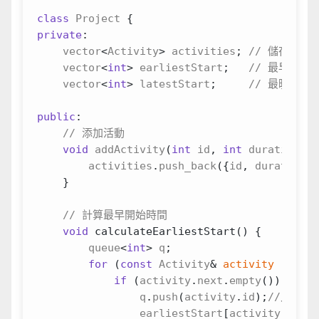
class
Project
{
private
:
vector
<
Activity
>
activities
;
vector
<
int
>
earliestStart
;
vector
<
int
>
latestStart
;
public
:
void
addActivity
(
int
id
,
int
duration
,
c
activities
.
push_back
({
id
,
duration
,
}
void
calculateEarliestStart
()
{
queue
<
int
>
q
;
for
(
const
Activity
&
activity
:
acti
if
(
activity
.
next
.
empty
())
{
q
.
push
(
activity
.
id
);
earliestStart
[
activity
.
id
]
=