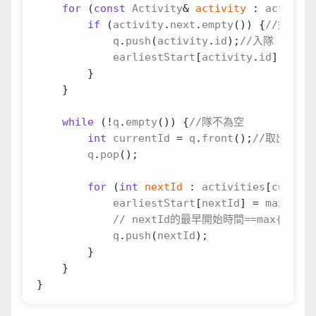
for
(
const
Activity
&
activity
:
activiti
if
(
activity
.
next
.
empty
())
{
q
.
push
(
activity
.
id
);
earliestStart
[
activity
.
id
]
=
0
;
}
}
while
(
!
q
.
empty
())
{
int
currentId
=
q
.
front
();
q
.
pop
();
for
(
int
nextId
:
activities
[
current
earliestStart
[
nextId
]
=
max
(
earl
q
.
push
(
nextId
);
}
}
}