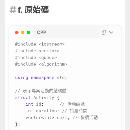
f. 原始碼

CPP
#include
<iostream>
#include
<vector>
#include
<queue>
#include
<algorithm>
using
namespace
std
;
struct
Activity
{
int
id
;
int
duration
;
vector
<
int
>
next
;
};