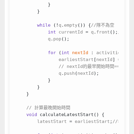
}
}
while
(
!
q
.
empty
())
{
int
currentId
=
q
.
front
();
q
.
pop
();
for
(
int
nextId
:
activities
[
cur
earliestStart
[
nextId
]
=
max
(
q
.
push
(
nextId
);
}
}
}
void
calculateLatestStart
()
{
latestStart
=
earliestStart
;