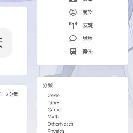

關於

友鏈

說說

開往
分類
3 分鐘
Code
Diary
Game
Math
OtherNotes
Physics