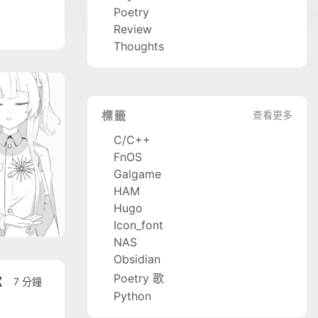
Poetry
Review
Thoughts
標籤
查看更多
C/C++
FnOS
Galgame
HAM
Hugo
Icon_font
NAS
Obsidian
Poetry 歌
7 分鐘
Python