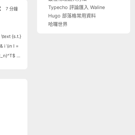
Typecho 評論匯入 Waline
7 分鐘
Hugo 部落格常用資料
哈囉世界
ext {s.t.}
& i \in I =
,x_n)^T$ 稱
），稱為約束條