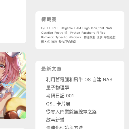
標籤雲
C/C++
FnOS
Galgame
HAM
Hugo
Icon_font
NAS
Obsidian
Poetry 歌
Python
Raspberry Pi Pico
Romantic
Typecho
Windows
動態規劃
原創
單機遊戲
嵌入式
摘錄
數位訊號處理
最新文章
利用舊電腦和飛牛 OS 自建 NAS
量子物理學
考研日記 001
QSL 卡片展
從零入門業餘無線電之路
故事新編
最佳化理論與方法