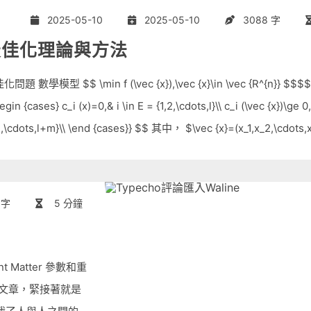
2025-05-10
2025-05-10
3088 字
最佳化理論與方法
問題 數學模型 $$ \min f (\vec {x}),\vec {x}\in \vec {R^{n}} $$$$ \t
begin {cases} c_i (x)=0,& i \in E = {1,2,\cdots,l}\\ c_i (\vec {x})\ge 0,
1,\cdots,l+m}\\ \end {cases}} $$ 其中， $\vec {x}=(x_1,x_2,\cdots
策變數 $f (\vec {x})$ 稱為目標函數 s.t.（subject to，受限於
 字
5 分鐘
 Matter 參數和重
文章，緊接著就是