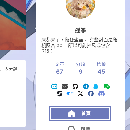
孤筝
来都来了，随便坐坐。 有些封面是随
机图片 api，所以可能抽风或包含
R18：）
文章
分類
標籤
8 分鐘
67
9
45

首頁

歸檔