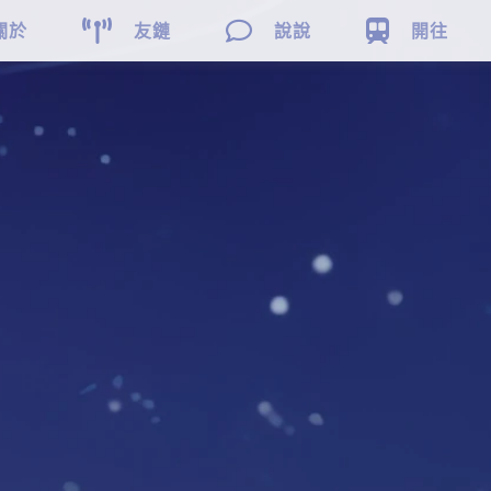



關於
友鏈
說說
開往