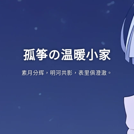
孤筝の温暖小家
素月分辉，明河共影，表里俱澄澈。