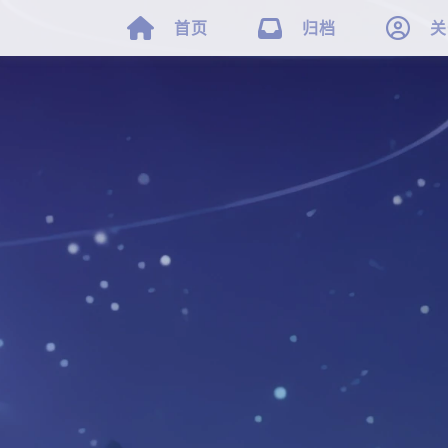



首页
归档
关