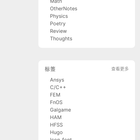
Math
OtherNotes
Physics
Poetry
Review
Thoughts
标签
查看更多
Ansys
C/C++
FEM
FnOS
Galgame
HAM
HFSS
Hugo
Icon_font