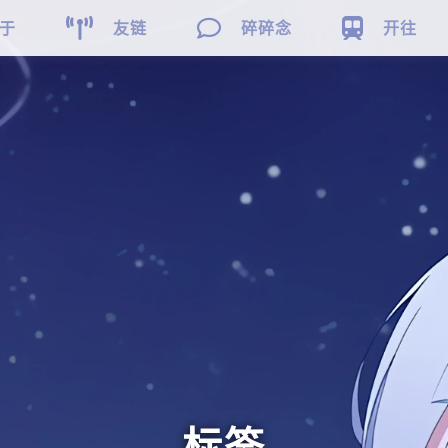



于
友链
碎碎念
开往
标签