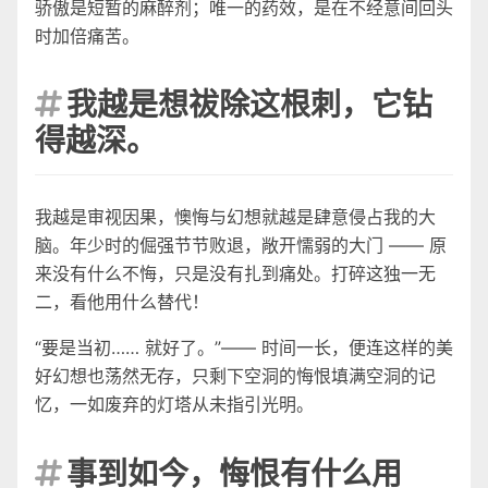
骄傲是短暂的麻醉剂；唯一的药效，是在不经意间回头
时加倍痛苦。
我越是想祓除这根刺，它钻

得越深。
我越是审视因果，懊悔与幻想就越是肆意侵占我的大
脑。年少时的倔强节节败退，敞开懦弱的大门 —— 原
来没有什么不悔，只是没有扎到痛处。打碎这独一无
二，看他用什么替代！
“要是当初…… 就好了。”—— 时间一长，便连这样的美
好幻想也荡然无存，只剩下空洞的悔恨填满空洞的记
忆，一如废弃的灯塔从未指引光明。
事到如今，悔恨有什么用
