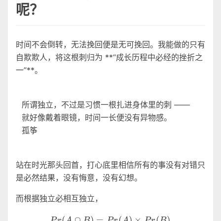
呢？
时间不会倒转，无法挽回便是无可挽回。我能做的只有
自欺欺人，将这根刺归为 **“成长历程中必经的挫折之
一”**。
所谓独立，不过是习惯一根扎进身体里的刺 ——
就好像戴着眼镜，时间一长便没有异物感。
孤筝
站在时光那头回首，打心底里相信所有的事没有对错只
是必然结果，没有悔意，没有幻想。
而根据独立必相互独立，
Pr(A∩B)=Pr(A)×Pr(B)
(
∩
)
=
(
)
×
(
)
P
r
A
B
P
r
A
P
r
B