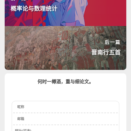
概率论与数理统计
后一篇
晋南行五首
何时一樽酒，重与细论文。
waline
昵称
邮箱
网址(可选)