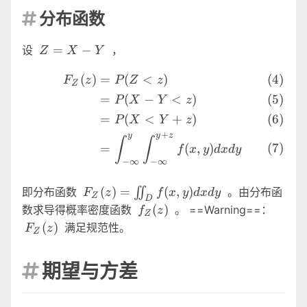
分布函数

Z=X-
=
−
设
，
Z
X
Y
Y
\begin{align} F_Z(z) &=P
(
)
=
(
<
)
F
z
P
Z
z
Z
=
(
−
<
)
P
X
Y
z
=
(
<
+
)
P
X
Y
z
+
y
y
z
∫
∫
=
(
,
)
f
x
y
d
x
d
y
−
∞
−
∞
F_Z(z)=\iint_Df(x,y)dxdy
(
)
=
(
,
)
即分布函数
∬
。由分布函
F
z
f
x
y
d
x
d
y
Z
D
f_Z(z)
F_Z(z
(
)
数求导得概率密度函数
。 ==Warning==：
f
z
Z
(
)
满足规范性。
F
z
Z
期望与方差
