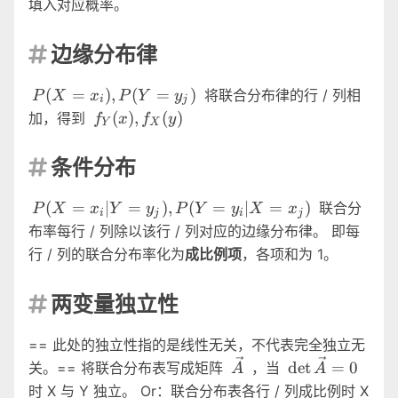
填入对应概率。
边缘分布律

P(X=x_i),P(Y=y_j)
(
=
)
,
(
=
)
将联合分布律的行 / 列相
P
X
x
P
Y
y
i
j
f_Y(x),f_X(y)
(
)
,
(
)
加，得到
f
x
f
y
Y
X
条件分布

P(X=x_i|Y=y_j),P(Y=y_i|X=x_j)
(
=
∣
=
)
,
(
=
∣
=
)
联合分
P
X
x
Y
y
P
Y
y
X
x
i
j
i
j
布率每行 / 列除以该行 / 列对应的边缘分布律。 即每
行 / 列的联合分布率化为
成比例项
，各项和为 1。
两变量独立性

== 此处的独立性指的是线性无关，不代表完全独立无
\vec{A}
\det
d
e
t
=
0
关。== 将联合分布表写成矩阵
，当
A
A
\vec{A}=0
时 X 与 Y 独立。 Or：联合分布表各行 / 列成比例时 X