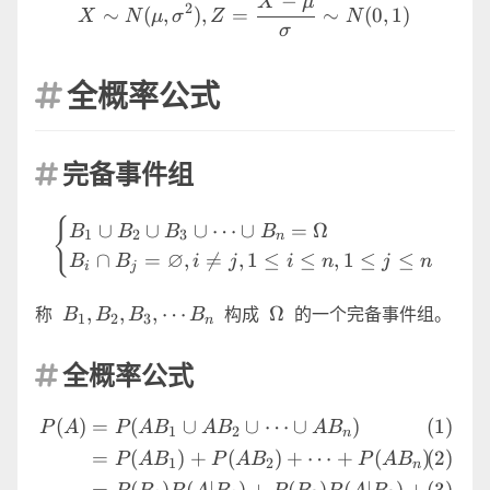
X \sim N(\mu,\sigma^2),
−
X
μ
2
∼
(
,
)
,
=
∼
(
0
,
1
)
X
N
μ
σ
Z
N
σ
全概率公式

完备事件组

\begin{cases} B_1 \cup B_
{
∪
∪
∪
⋯
∪
=
Ω
B
B
B
B
1
2
3
n
∅
∩
=
,

=
,
1
≤
≤
,
1
≤
≤
B
B
i
j
i
n
j
n
i
j
B_1,B_2,B_3,\cdots
\Omega
,
,
,
⋯
Ω
称
构成
的一个完备事件组。
B
B
B
B
1
2
3
n
B_n
全概率公式

\begin{align} P(A) &=P
(
)
=
(
∪
∪
⋯
∪
)
P
A
P
A
B
A
B
A
B
1
2
n
=
(
)
+
(
)
+
⋯
+
(
)
P
A
B
P
A
B
P
A
B
1
2
n