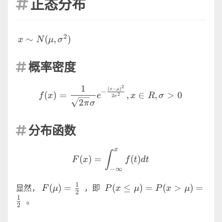
正态分布

2
x \sim
∼
(
,
)
x
N
μ
σ
N(\mu,\sigma^2)
概率密度

1
f(x)=\frac{1}{\sqrt{2 \pi
2
(
−
)
x
μ
−
(
)
=
,
∈
,
>
0
f
x
e
x
R
σ
2
2
σ
2
π
σ
分布函数

x
F(x)=\int^{x}_{-\infty}f(
∫
(
)
=
(
)
F
x
f
t
d
t
−
∞
1
F(\mu)=\frac{1}
P(x \le
(
)
=
(
≤
)
=
(
>
)
=
显然，
，即
F
μ
P
x
μ
P
x
μ
2
{2}
\mu)=P(x \gt
1
。
2
\mu)=\frac{1}
{2}