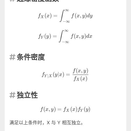
∞
f_X(x)=\int^{\infty}_{-\i
∫
(
)
=
(
,
)
f
x
f
x
y
d
y
X
−
∞
∞
f_Y(y)=\int^{\infty}_{-\i
∫
(
)
=
(
,
)
f
y
f
x
y
d
x
Y
−
∞
条件密度

f_{Y|X}(y|x)=\frac{f(x,y)
(
,
)
f
x
y
(
∣
)
=
f
y
x
∣
Y
X
(
)
f
x
X
独立性

f(x,y)=f_X(x)f_Y(y)
(
,
)
=
(
)
(
)
f
x
y
f
x
f
y
X
Y
满足以上条件时，X 与 Y 相互独立。