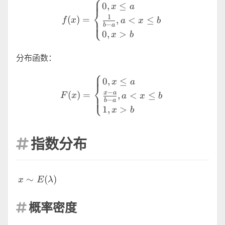
⎧
f(x)= \begin{cases} 0,x \le
0
,
≤
x
a
⎨
1
(
)
=
,
<
≤
⎩
f
x
a
x
b
−
b
a
0
,
>
x
b
分布函数：
⎧
F(x)= \begin{cases} 0,x \l
0
,
≤
x
a
⎨
−
(
)
=
x
a
,
<
≤
⎩
F
x
a
x
b
−
b
a
1
,
>
x
b
指数分布

x \sim
∼
(
)
x
E
λ
E(\lambda)
概率密度
