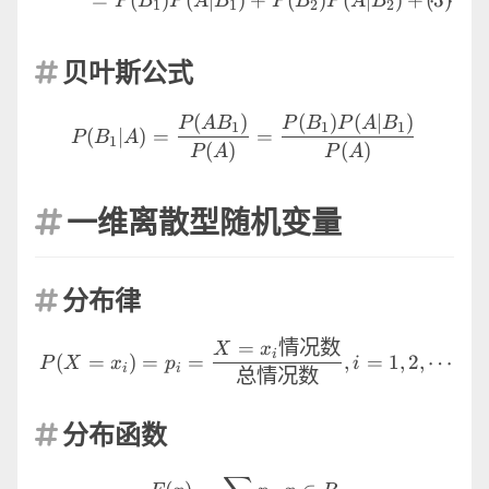
=
(
)
(
∣
)
+
(
)
(
∣
)
+
⋯
+
P
B
P
A
B
P
B
P
A
B
1
1
2
2
贝叶斯公式

P(B_1|A)=\frac{P(AB_1)
(
)
(
)
(
∣
)
P
A
B
P
B
P
A
B
1
1
1
(
∣
)
=
=
P
B
A
1
(
)
(
)
P
A
P
A
一维离散型随机变量

分布律

P (X=x_i)=p_i=\frac {
=
情况数
X
x
i
(
=
)
=
=
,
=
1
,
2
,
⋯
P
X
x
p
i
i
i
总情况数
分布函数

F(x)=\sum_{x_i \lt x}p_i,