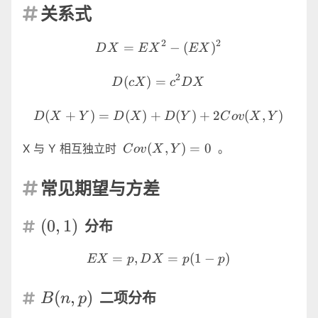
关系式

DX=EX^2-(EX)^2
2
2
=
−
(
)
D
X
E
X
EX
D(cX)=c^2DX
2
(
)
=
D
c
X
c
D
X
D(X+Y)=D(X)+D(Y)+2C
(
+
)
=
(
)
+
(
)
+
2
(
,
)
D
X
Y
D
X
D
Y
C
o
v
X
Y
Cov(X,Y)=0
(
,
)
=
0
X 与 Y 相互独立时
。
C
o
v
X
Y
常见期望与方差

(0,1)
(
0
,
1
)
分布

EX=p,DX=p(1-p)
=
,
=
(
1
−
)
EX
p
D
X
p
p
B(n,p)
(
,
)
二项分布

B
n
p