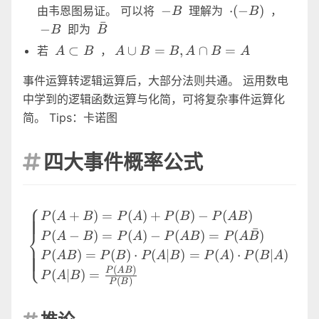
B=A
\bar{B}
-
\cdot
-
−
⋅
(
−
)
由韦恩图易证。 可以将
理解为
，
B
B
\cdot
B
(-B)
B
ˉ
\bar{B}
−
即为
B
B
B
A
A \cup
⊂
∪
=
,
∩
=
若
，
A
B
A
B
B
A
B
A
\subset
B=B,A
事件运算转逻辑运算后，大部分法则共通。 运用数电
B
\cap
B=A
中学到的逻辑函数运算与化简，可将复杂事件运算化
简。 Tips：卡诺图
四大事件概率公式

⎧
\begin{cases} P(A+B)=P(
(
+
)
=
(
)
+
(
)
−
(
)
P
A
B
P
A
P
B
P
A
B
ˉ
⎨
(
−
)
=
(
)
−
(
)
=
(
)
P
A
B
P
A
P
A
B
P
A
B
⎩
(
)
=
(
)
⋅
(
∣
)
=
(
)
⋅
(
∣
)
P
A
B
P
B
P
A
B
P
A
P
B
A
(
)
P
A
B
(
∣
)
=
P
A
B
(
)
P
B