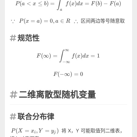
∫
(
<
≤
)
=
(
)
=
(
)
−
(
)
P
a
x
b
f
x
d
x
F
b
F
a
a
\because
∵
P(x=a)=0,a
\therefore
∴
(
=
)
=
0
,
∈
区间两边等号随意取
P
x
a
a
R
\in R
规范性

∞
F(\infty)=\int^{\infty}_{
∫
(
∞
)
=
(
)
=
1
F
f
x
d
x
−
∞
F(-\infty)=0
(
−
∞
)
=
0
F
二维离散型随机变量

联合分布律

P(X=x_i,Y=y_j)
(
=
,
=
)
将 X，Y 可能取值列二维表，
P
X
x
Y
y
i
j