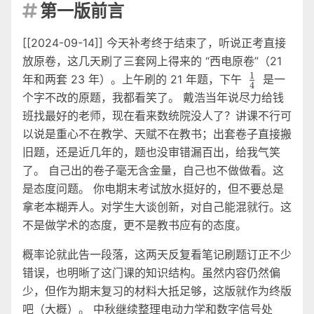
第一版前言

[[2024-09-14]] 今天补考终于结束了，听说正考直接
放原卷，这几天刷了三套网上得来的 “西电原卷”（21
1
\frac{1}
年和两套 23 年）。上午刷的 21 年题，下午
是一
4
{4}
个字不改的原题，我都看笑了。 戴浩当年说尽力给钱
班找最好的老师，现在看来数统院没人了？讲课不行可
以说是重心不在教学、天赋不在教书；出套卷子直接搬
旧题，还是近几年的，题也没审错漏百出，给我气笑
了。 自己出的卷子毫无含金量，自己也不做做看。这
是态度问题。 你电期末考试放水挺好的，但不要总是
拿老本糊弄人。对学生大谈创新，对自己能混就行。这
不是做学术的态度，更不是教书应有的态度。
概率论就此告一段落，这两天反复看笔记刷题订正不少
错误，也明晰了这门课的知识结构。虽然内容仍然偏
少，但作为期末复习的材料大抵足够，这版就作为终版
吧（大概）。 中秋继续整理电动力学和数字信号处