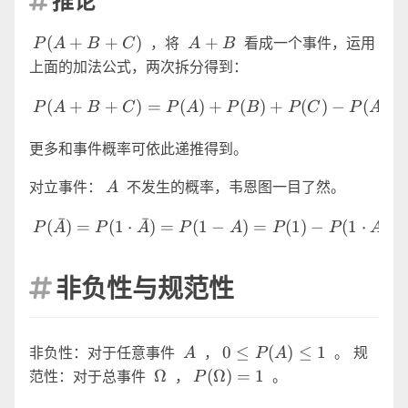
推论

P(A+B+C)
A+B
(
+
+
)
+
，将
看成一个事件，运用
P
A
B
C
A
B
上面的加法公式，两次拆分得到：
P(A+B+C)=P(A)+P(B)+P
(
+
+
)
=
(
)
+
(
)
+
(
)
−
(
)
P
A
B
C
P
A
P
B
P
C
P
A
B
更多和事件概率可依此递推得到。
A
对立事件：
不发生的概率，韦恩图一目了然。
A
ˉ
ˉ
P(\bar{A})=P(1 \cdot \b
(
)
=
(
1
⋅
)
=
(
1
−
)
=
(
1
)
−
(
1
⋅
)
=
P
A
P
A
P
A
P
P
A
非负性与规范性

A
0 \le
0
≤
(
)
≤
1
非负性：对于任意事件
，
。 规
A
P
A
P(A)
\Omega
P(\Omega)=1
Ω
(
Ω
)
=
1
范性：对于总事件
，
。
P
\le 1