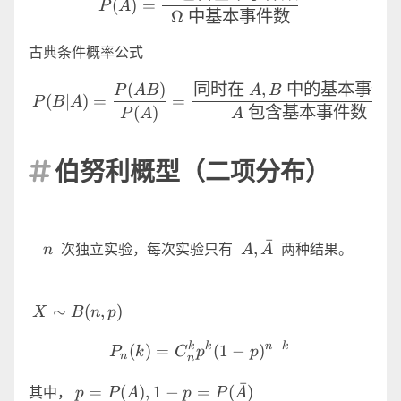
(
)
=
P
A
Ω
中基本事件数
古典条件概率公式
P (B|A)=\frac {P (A
(
)
同时在
,
中的基本事件
P
A
B
A
B
(
∣
)
=
=
P
B
A
(
)
包含基本事件数
P
A
A
伯努利概型（二项分布）

ˉ
n
A,\bar{A}
,
次独立实验，每次实验只有
两种结果。
n
A
A
X
∼
(
,
)
X
B
n
p
\sim
P_n(k)=C_n^kp^k(1-p)^{
−
k
k
n
k
B(n,p)
(
)
=
(
1
−
)
P
k
C
p
p
n
n
ˉ
p=P(A),1-
=
(
)
,
1
−
=
(
)
其中，
p
P
A
p
P
A