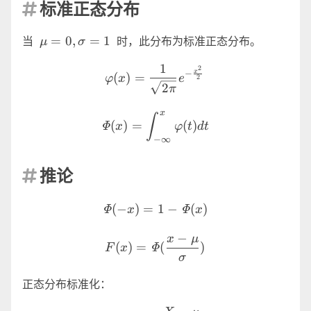
标准正态分布

\mu=0,\sigma=1
=
0
,
=
1
当
时，此分布为标准正态分布。
μ
σ
1
\varphi(x)=\frac{1}{\sqr
2
x
−
(
)
=
φ
x
e
2
2
π
x
\varPhi(x)=\int^{x}_{-\in
∫
(
)
=
(
)
Φ
x
φ
t
d
t
−
∞
推论

\varPhi(-x)=1-\varPhi(x)
(
−
)
=
1
−
(
)
Φ
Φ
x
x
−
F(x)=\varPhi(\frac{x-\m
x
μ
(
)
=
(
)
Φ
F
x
σ
正态分布标准化：