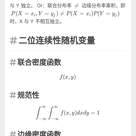
\ne

=
与 Y 独立。 Or：联合分布率
边缘分布率乘积，即
P(X=x_i,Y=y_j)\ne
(
=
,
=
)

=
(
=
)
(
=
)
P
X
x
Y
y
P
X
x
P
Y
y
i
j
i
j
P(X=x_i)P(Y=y_j)
时，X 与 Y 不相互独立。
二位连续性随机变量

联合密度函数

f(x,y)
(
,
)
f
x
y
规范性

∞
∞
\int^{\infty}_{-\infty}\i
∫
∫
(
,
)
=
1
f
x
y
d
x
d
y
−
∞
−
∞
边缘密度函数
