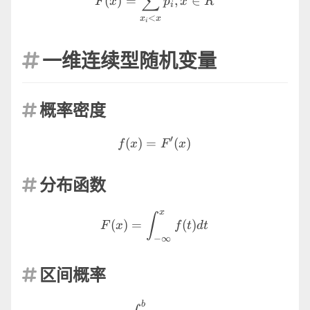
∑
(
)
=
,
∈
F
x
p
x
R
i
<
x
x
i
一维连续型随机变量

概率密度

f(x)=F'(x)
′
(
)
=
(
)
f
x
F
x
分布函数

x
F(x)=\int_{-\infty}^xf(t)
∫
(
)
=
(
)
F
x
f
t
d
t
−
∞
区间概率

P(a \lt x \le b)=\int_a^b
b