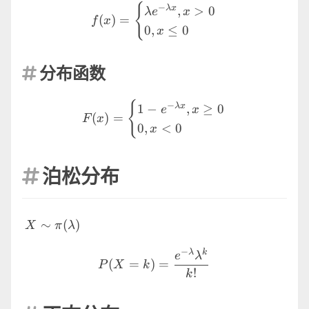
f(x)= \begin{cases} \lamb
{
−
λ
x
,
>
0
λ
e
x
(
)
=
f
x
0
,
≤
0
x
分布函数

F(x)= \begin{cases} 1-e^{-
{
−
λ
x
1
−
,
≥
0
e
x
(
)
=
F
x
0
,
<
0
x
泊松分布

X \sim
∼
(
)
X
π
λ
\pi(\lambda)
P(X=k)=\frac{e^{-\lamb
−
λ
k
e
λ
(
=
)
=
P
X
k
!
k