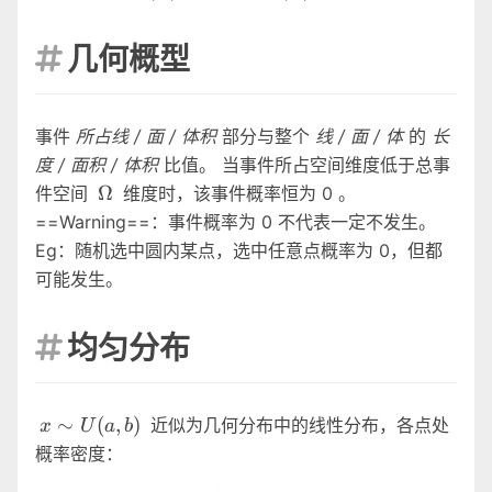
p=P(\bar{A})
几何概型

事件
所占线 / 面 / 体积
部分与整个
线 / 面 / 体
的
长
度 / 面积 / 体积
比值。 当事件所占空间维度低于总事
\Omega
Ω
件空间
维度时，该事件概率恒为 0 。
==Warning==：事件概率为 0 不代表一定不发生。
Eg：随机选中圆内某点，选中任意点概率为 0，但都
可能发生。
均匀分布

x \sim
∼
(
,
)
近似为几何分布中的线性分布，各点处
x
U
a
b
U(a,b)
概率密度：