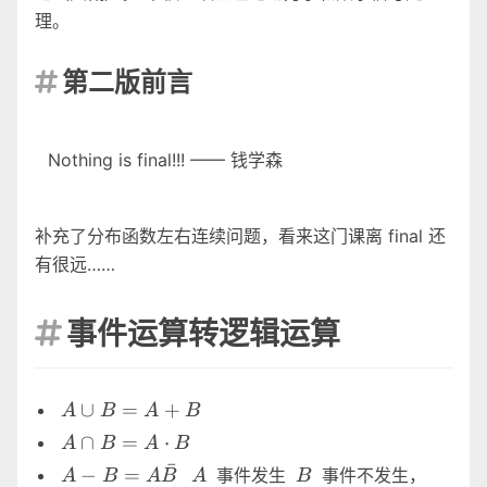
理。
第二版前言

Nothing is final!!! —— 钱学森
补充了分布函数左右连续问题，看来这门课离 final 还
有很远……
事件运算转逻辑运算

A \cup
∪
=
+
A
B
A
B
B=A+B
A
∩
=
⋅
A
B
A
B
\cap
ˉ
A-B=A
A
B
−
=
事件发生
事件不发生，
A
B
A
B
A
B