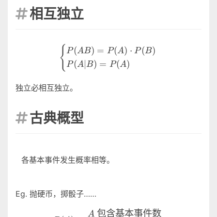
相互独立

\begin{cases} P(AB)=P(A)
{
(
)
=
(
)
⋅
(
)
P
A
B
P
A
P
B
(
∣
)
=
(
)
P
A
B
P
A
独立必相互独立。
古典概型

各基本事件发生概率相等。
Eg. 抛硬币，掷骰子……
P (A)=\frac {A 包含
包含基本事件数
A