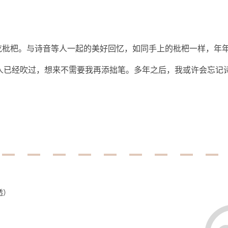
吃枇杷。与诗音等人一起的美好回忆，如同手上的枇杷一样，年
多人已经吹过，想来不需要我再添拙笔。多年之后，我或许会忘记
透）