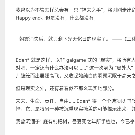
我曾以为不管怎样总会有一只 “神来之手”，将刚刚走
Happy end。但是没有，什么都没有，
朝霞消失后，就只剩下光天化日的现实了。 ——《三
Eden* 就是这样，以非 galgame 式的 “现实”
对吧，一定还有什么办法可以……” 这一次身为 “局外
儿破笼而出展翅高飞，又收起她纯白的羽翼沉眠于高天
但是现实之外，还有着看似不那么现实地部分。
未来、生命、责任、自由……Eden* 将一个个选项以 “
择，它只是将另一种被沉重现实掩盖的可能揭示出来，
我曾沉湎于” 庭有枇杷树，吾妻死之年所手植也，今已亭亭如