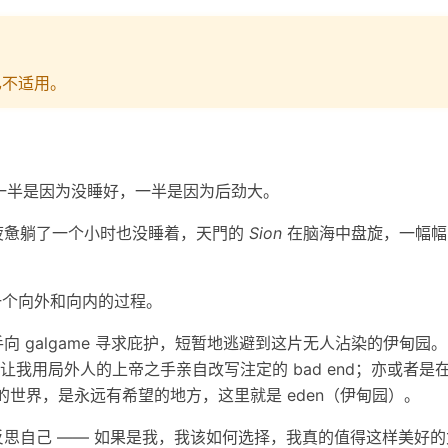
已不适用。
，一半是因为没睡好，一半是因为后劲大。
疲惫躺了一个小时也没睡着，天門的
Sion
在脑海中盘旋，一幅幅
说是一个向外和向内的过程。
 galgame 寻求庇护，短暂地逃避到这片无人沾染的伊甸园
让我用局外人的上帝之手亲自改写注定的 bad end；亦或者是
绘的世界，是永远有希望的地方，这里就是 eden（伊甸园）。
思自己 —— 如果是我，我该如何选择，我真的值得这样美好的