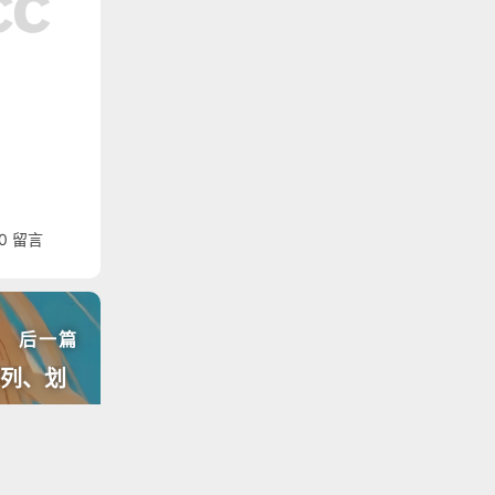
0
留言
后一篇
序列、划