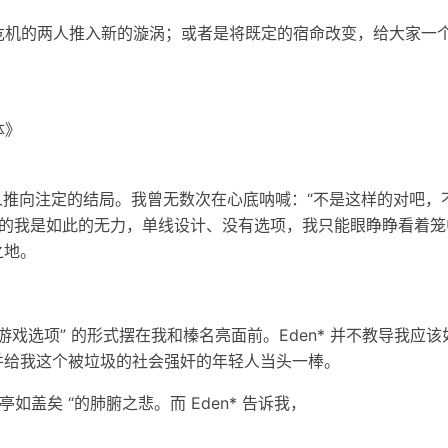
出危机的两人推入新的漩涡；或者是将既定的宿命改变，给大家一
体》
，将所有人推向注定的结局。我曾无数次在心底呐喊：“不是这样的对吧
人” 的我是如此的无力，单线设计、没有选项，我只能眼睁睁看着
之地。
非游戏选项” 的形式摆在我和榛名亮面前。Eden* 并不教导我应
并给我这个被垃圾的社会强奸的年轻人当头一棒。
盖矣 “的肺腑之悲。而 Eden* 告诉我，