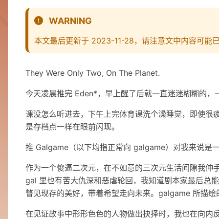
WARNING
本文最后更新于 2023-11-28，请注意文中内容可能
They Were Only Two, On The Planet.
今天凌晨推完 Eden*，早上醒了后就一直迷迷糊糊的
课没怎么听进去，下午上完体育课洗个澡睡觉，即使很
是存档点一样在眼前闪现。
推 Galgame（以下均指正常向 galgame）对我来
作为一个傻逼二次元，在不如意的三次元生活间隙我伸手向
gal 里也有苦大仇深和恶虐轮回，我知道剧本家最后总能
瞥见现存的美好，带着希望走向未来。galgame 所描
在见证故事中形形色色的人物做出抉择时，我也在向内反