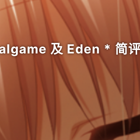
lgame 及 Eden *