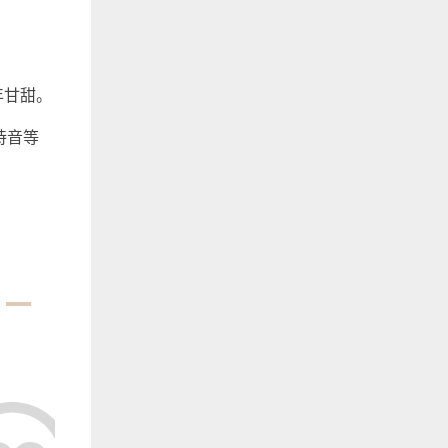
年甘甜。
诗音等