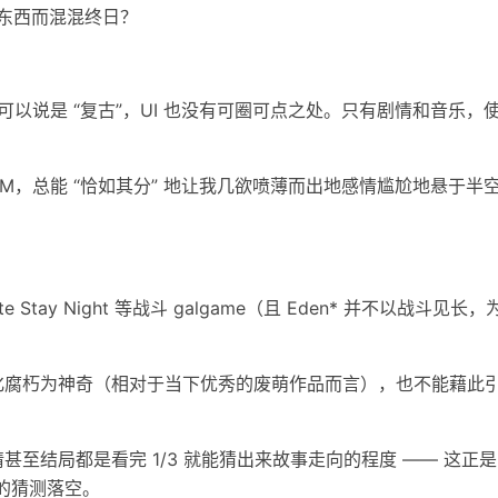
的东西而混混终日？
可以说是 “复古”，UI 也没有可圈可点之处。只有剧情和音乐，
M，总能 “恰如其分” 地让我几欲喷薄而出地感情尴尬地悬于半
tay Night 等战斗 galgame（且 Eden* 并不以战斗见长
化腐朽为神奇（相对于当下优秀的废萌作品而言），也不能藉此
结局都是看完 1/3 就能猜出来故事走向的程度 —— 这正是 E
式的猜测落空。