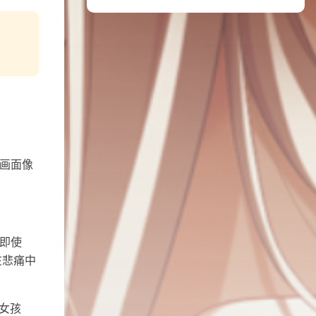
画面像
。即使
在悲痛中
女孩