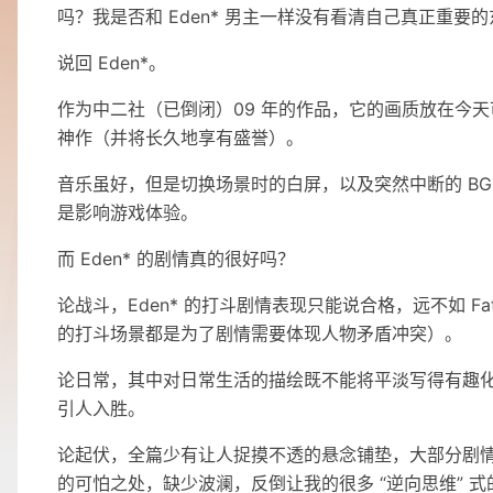
吗？我是否和 Eden* 男主一样没有看清自己真正重要
说回 Eden*。
作为中二社（已倒闭）09 年的作品，它的画质放在今天
神作（并将长久地享有盛誉）。
音乐虽好，但是切换场景时的白屏，以及突然中断的 BG
是影响游戏体验。
而 Eden* 的剧情真的很好吗？
论战斗，Eden* 的打斗剧情表现只能说合格，远不如 Fate S
的打斗场景都是为了剧情需要体现人物矛盾冲突）。
论日常，其中对日常生活的描绘既不能将平淡写得有趣
引人入胜。
论起伏，全篇少有让人捉摸不透的悬念铺垫，大部分剧情甚至
的可怕之处，缺少波澜，反倒让我的很多 “逆向思维” 