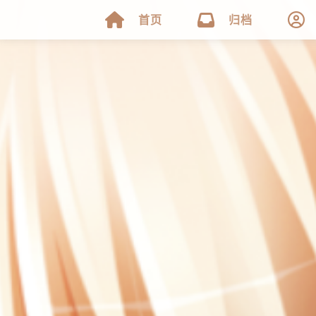



首页
归档