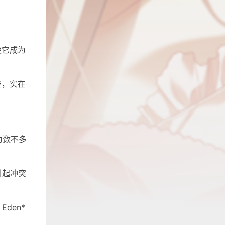
使它成为
空，实在
，为数不多
引起冲突
den*