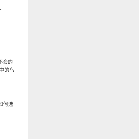
个
，不会的
笼中的鸟
该如何选