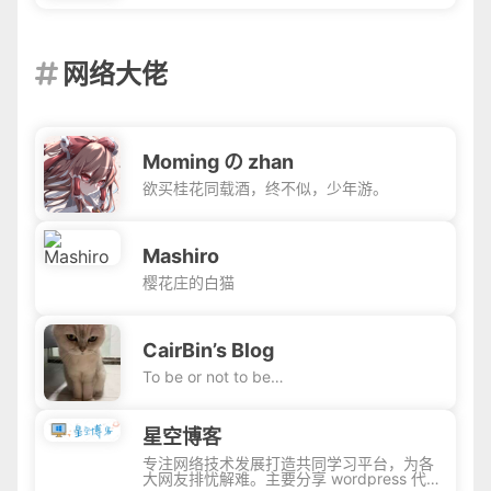
网络大佬

Moming の zhan
欲买桂花同载酒，终不似，少年游。
Mashiro
樱花庄的白猫
CairBin’s Blog
To be or not to be…
星空博客
专注网络技术发展打造共同学习平台，为各
大网友排忧解难。主要分享 wordpress 代码