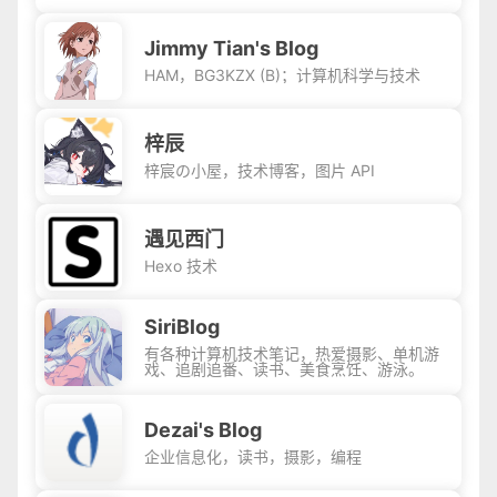
教程，提供网站模板源码，交流前端技术。
Jimmy Tian's Blog
HAM，BG3KZX (B)；计算机科学与技术
梓辰
梓宸の小屋，技术博客，图片 API
遇见西门
Hexo 技术
SiriBlog
有各种计算机技术笔记，热爱摄影、单机游
戏、追剧追番、读书、美食烹饪、游泳。
Dezai's Blog
企业信息化，读书，摄影，编程