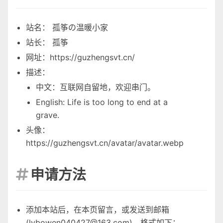
站名： 孤筝の温暖小家
站长： 孤筝
网址：https://guzhengsvt.cn/
描述：
中文：互联网自留地，欢迎串门。
English: Life is too long to end at a
grave.
头像：
https://guzhengsvt.cn/avatar/avatar.webp
申请方法

添加本站后，在本页留言，或发送到邮箱
(
lvbowen040427@163.com
)，格式如下：