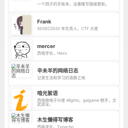
一个鸽子的手账本，没事瞎写随缘更新。
Frank
XDSEC2020 年负责人，CTF 大佬
mercer
西电学长，Hexo
辛未羊的网络日志
记录生活和学习的清静之地
喑光絮语
西电微电子の佬 illlights，galgame 糕手，文
武双全。
木生懒得写博客
西电学长，Typecho