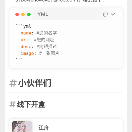
YML
```yml
- 
name
:
#您的名字
url
:
#您的网址
desc
:
#简短描述
image
:
#一张图片
```
小伙伴们

线下开盒

江舟