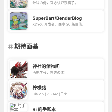
计科の佬，官方认证夜猫子。
SuperBart/BenderBlog
XDYou 开发者，西电 20 级巨佬。
期待面基

神社的储物间
西电学长，东方の佬！
柠檬猪
Ciallo～(∠・ω< )⌒☆
Ri 的手账本