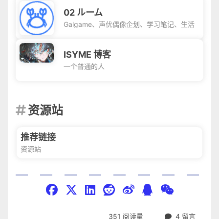
02 ルーム
Galgame、声优偶像企划、学习笔记、生活
ISYME 博客
一个普通的人
资源站

推荐链接
资源站
351
阅读量
4
留言