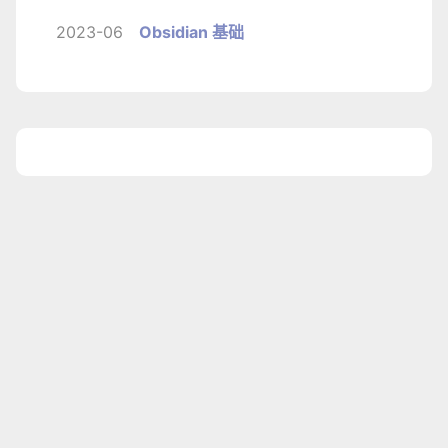
2023-06
Obsidian 基础
1
2019.7.14-2026
孤筝
基于
Hugo
Theme.
Reimu
181.0k
|
06:39
Baidu：0；Bing：11；Google：0；总访问量：11；数据更新时间：