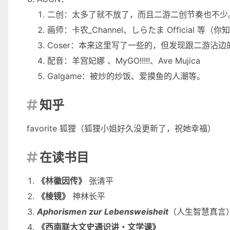
二创：太多了就不放了，而且二游二创节奏也不少
画师：
卡农_Channel
、
しらたま Official
等（你知
Coser：本来这里写了一些的，但发现跟二游沾
配音：
羊宫妃娜
、
MyGO!!!!!
、
Ave Mujica
Galgame：
被炒的炒饭
、
爱摸鱼的人潮
等。
知乎

favorite
狐狸
（狐狸小姐好久没更新了，祝她幸福）
在读书目

《林徽因传》
张清平
《棱镜》
神林长平
Aphorismen zur Lebensweisheit
（人生智慧真言
《西南联大文史通识讲・文学课》