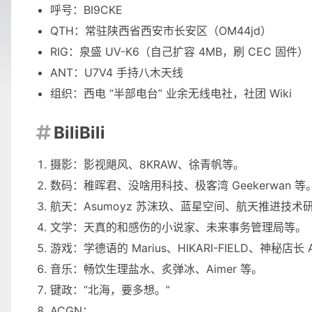
呼号：BI9CKE
QTH：常驻陕西省西安市长安区（OM44jd）
RIG：泉盛 UV-K6（自己扩容 4MB，刷 CEC 固件）
ANT：U7V4 手持八木天线
组织：
西电 “半部电台” 业余无线电社
，
社团 Wiki
BiliBili

摄影：
影视飓风
、
8KRAW
、
徐青帆
等。
数码：
稚晖君
、
没啥用科技
、
极客湾 Geekerwan
等
航天：
Asumoyz 苏沫玖
、
蓝星空间
、
航天推进技术
文学：
天真的和感伤的小说家
、
未来事务管理局
等。
游戏：
学德语的 Marius
、
HIKARI-FIELD
、
神秘店长 
音乐：
畅饮生理盐水
、
炙弹冰
、
Aimer
等。
键政：“北海，要多想。”
ACGN：