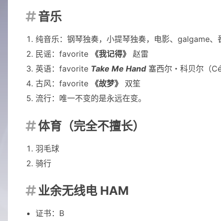
音乐

纯音乐：钢琴独奏，小提琴独奏，电影、galgam
民谣：favorite
《我记得》
赵雷
英语：favorite
Take Me Hand
塞西尔・科贝尔（Cécil
古风：favorite
《故梦》
双笙
流行：唯一不变的是永远在变。
体育（完全不擅长）

羽毛球
骑行
业余无线电 HAM

证书：B