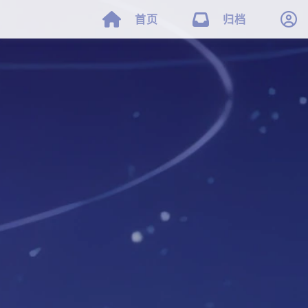



首页
归档