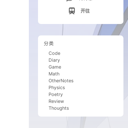

开往
分类
Code
Diary
Game
Math
OtherNotes
Physics
Poetry
Review
Thoughts