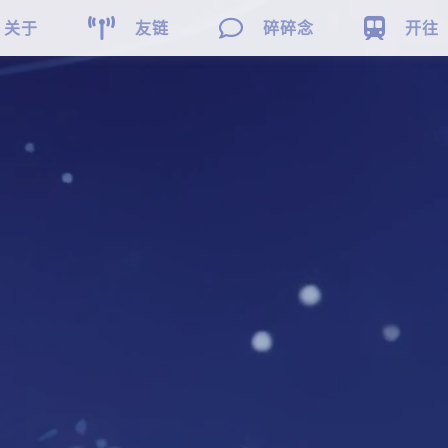



关于
友链
碎碎念
开往