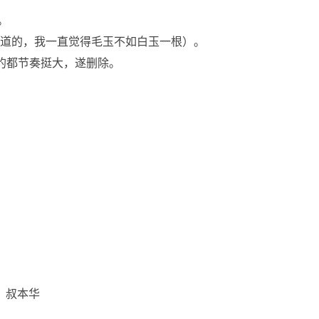
。
道的，我一直觉得毛玉不如白玉一根）。
边的都节奏挺大，遂删除。
）叔本华