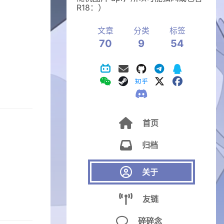
R18：）
文章
分类
标签
70
9
54

首页

归档

关于

友链

碎碎念