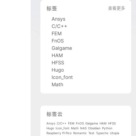
标签
查看更多
Ansys
C/C++
FEM
FnOS
Galgame
HAM
HFSS
Hugo
Icon_font
Math
标签云
Ansys
C/C++
FEM
FnOS
Galgame
HAM
HFSS
Hugo
Icon_font
Math
NAS
Obsidian
Python
Raspberry Pi Pico
Romantic
Test
Typecho
Utopia