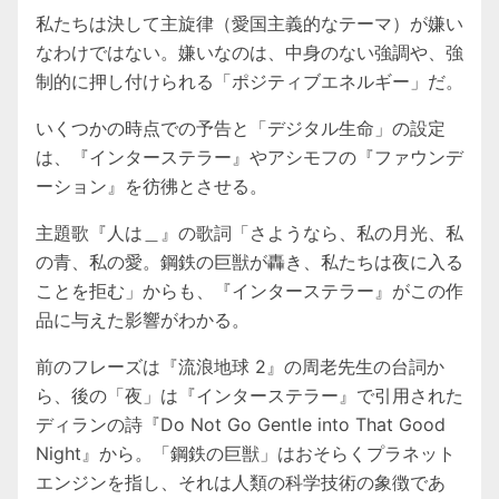
私たちは決して主旋律（愛国主義的なテーマ）が嫌い
なわけではない。嫌いなのは、中身のない強調や、強
制的に押し付けられる「ポジティブエネルギー」だ。
いくつかの時点での予告と「デジタル生命」の設定
は、『インターステラー』やアシモフの『ファウンデ
ーション』を彷彿とさせる。
主題歌『人は＿』の歌詞「さようなら、私の月光、私
の青、私の愛。鋼鉄の巨獣が轟き、私たちは夜に入る
ことを拒む」からも、『インターステラー』がこの作
品に与えた影響がわかる。
前のフレーズは『流浪地球 2』の周老先生の台詞か
ら、後の「夜」は『インターステラー』で引用された
ディランの詩『Do Not Go Gentle into That Good
Night』から。「鋼鉄の巨獣」はおそらくプラネット
エンジンを指し、それは人類の科学技術の象徴であ