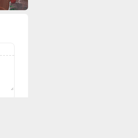
waline
する
順
人気順