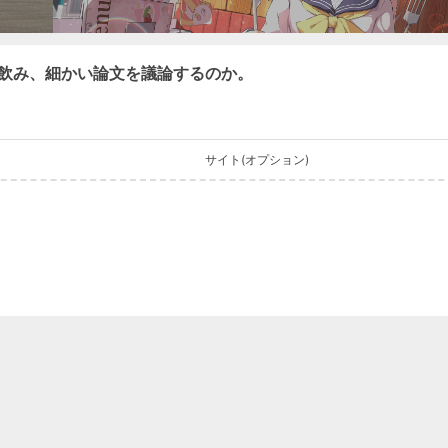
飲み、細かい論文を議論するのか。
サイト(オプション)
0
ワード
ログインする
提出
正順
逆