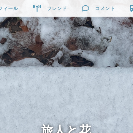


フィール
フレンド
コメント
旅人と花