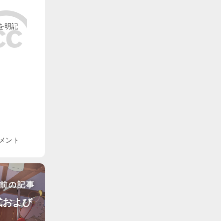
を明記
メント
前の記事
式および