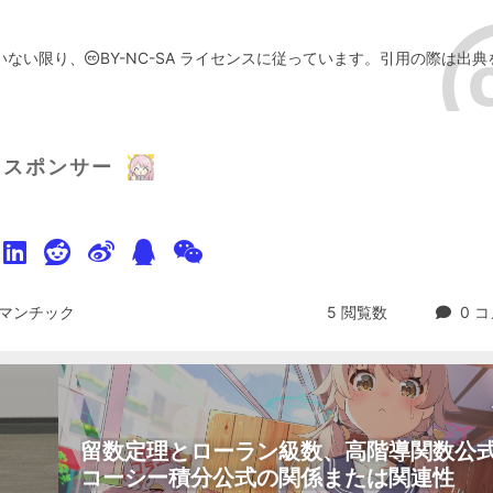
いない限り、
BY-NC-SA
ライセンスに従っています。引用の際は出典
スポンサー
マンチック
5
閲覧数
0
コ
留数定理とローラン級数、高階導関数公
コーシー積分公式の関係または関連性