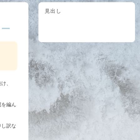
見出し
抜け、
冠を編ん
申し訳な