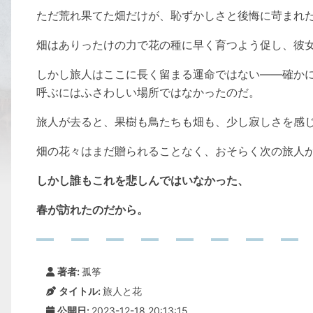
ただ荒れ果てた畑だけが、恥ずかしさと後悔に苛まれ
畑はありったけの力で花の種に早く育つよう促し、彼
しかし旅人はここに長く留まる運命ではない――確か
呼ぶにはふさわしい場所ではなかったのだ。
旅人が去ると、果樹も鳥たちも畑も、少し寂しさを感
畑の花々はまだ贈られることなく、おそらく次の旅人
しかし誰もこれを悲しんではいなかった、
春が訪れたのだから。
著者:
孤筝
タイトル:
旅人と花
公開日:
2023-12-18 20:13:15