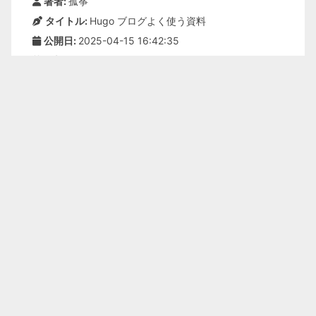
著者:
孤筝
タイトル:
Hugo ブログよく使う資料
公開日:
2025-04-15 16:42:35
更新日:
2025-04-15 16:42:35
ライセンス:
本ブログのすべての文書は、特に指定さ
れていない限り、
BY-NC-SA
ライセンスに従っていま
す。引用の際は出典を明記してください！
スポンサー