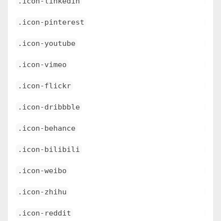
.icon-linkedin
\e6
.icon-pinterest
\e6
.icon-youtube
\e6
.icon-vimeo
\e6
.icon-flickr
\e6
.icon-dribbble
\e6
.icon-behance
\e6
.icon-bilibili
\e6
.icon-weibo
\e6
.icon-zhihu
\e6
.icon-reddit
\e6