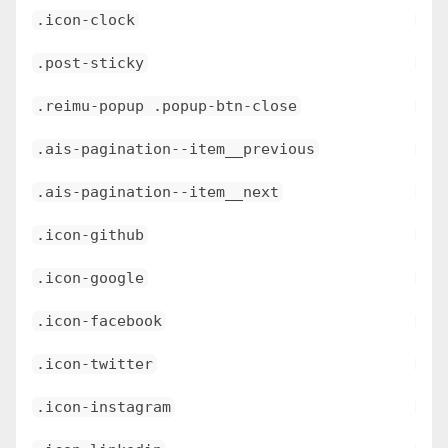
.icon-clock
\e6
.post-sticky
\e6
.reimu-popup .popup-btn-close
\e6
.ais-pagination--item__previous
\e6
.ais-pagination--item__next
\e6
.icon-github
\e6
.icon-google
\e6
.icon-facebook
\e6
.icon-twitter
\e6
.icon-instagram
\e6