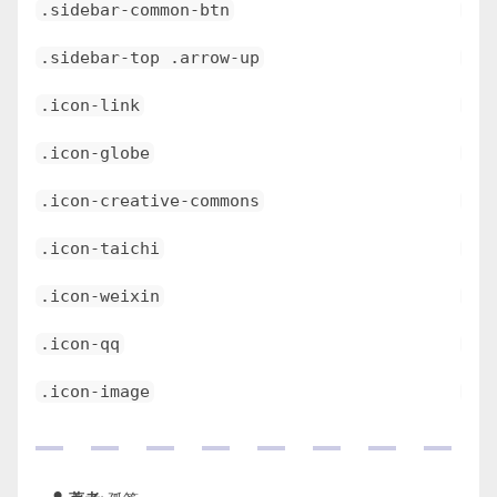
.sidebar-common-btn
\e6
.sidebar-top .arrow-up
\e6
.icon-link
\e6
.icon-globe
\e6
.icon-creative-commons
\e6
.icon-taichi
\e6
.icon-weixin
\e6
.icon-qq
\e6
.icon-image
\e6