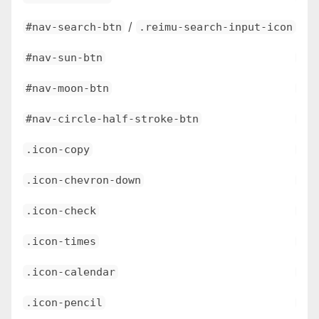
/
#nav-search-btn
.reimu-search-input-icon
\e6
#nav-sun-btn
\e6
#nav-moon-btn
\e6
#nav-circle-half-stroke-btn
\e6
.icon-copy
\e6
.icon-chevron-down
\e6
.icon-check
\e6
.icon-times
\e6
.icon-calendar
\e6
.icon-pencil
\e6