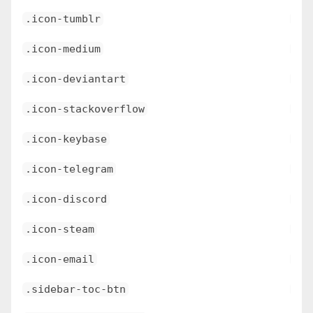
.icon-tumblr
\e6
.icon-medium
\e6
.icon-deviantart
\e6
.icon-stackoverflow
\e6
.icon-keybase
\e6
.icon-telegram
\e6
.icon-discord
\e6
.icon-steam
\e6
.icon-email
\e6
.sidebar-toc-btn
\e6