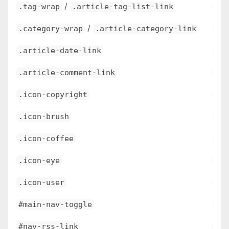
/
.tag-wrap
.article-tag-list-link
\e6
/
.category-wrap
.article-category-link
\e6
.article-date-link
\e6
.article-comment-link
\e6
.icon-copyright
\e6
.icon-brush
\e6
.icon-coffee
\e6
.icon-eye
\e6
.icon-user
\e6
#main-nav-toggle
\e6
#nav-rss-link
\e6