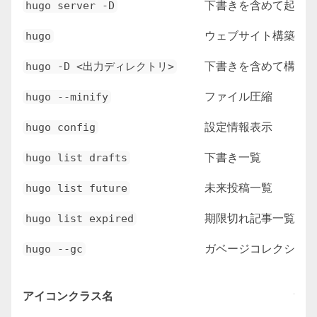
下書きを含めて起動
hugo server -D
ウェブサイト構築
hugo
下書きを含めて構築
hugo -D <出力ディレクトリ>
ファイル圧縮
hugo --minify
設定情報表示
hugo config
下書き一覧
hugo list drafts
未来投稿一覧
hugo list future
期限切れ記事一覧
hugo list expired
ガベージコレクショ
hugo --gc
アイコンクラス名
16