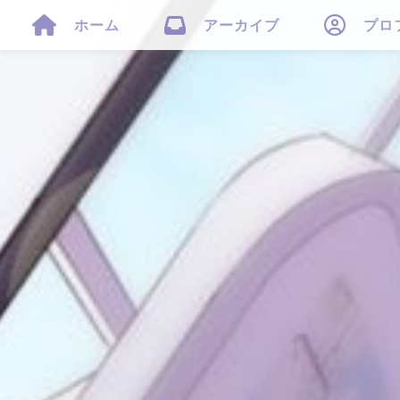



ホーム
アーカイブ
プロ