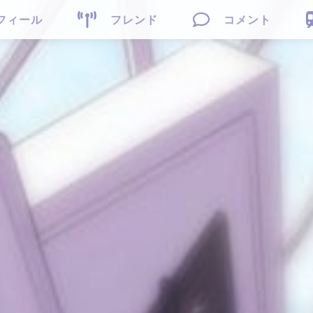


フィール
フレンド
コメント