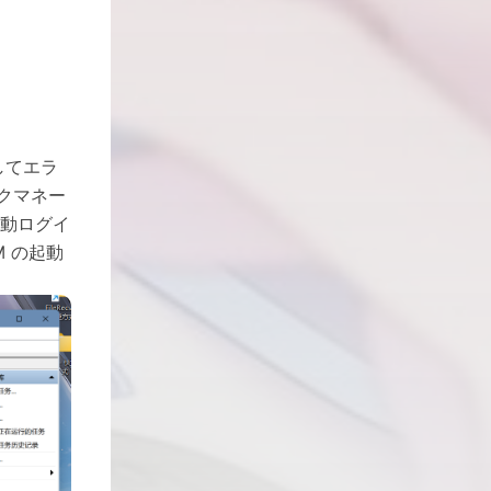
してエラ
スクマネー
自動ログイ
 の起動