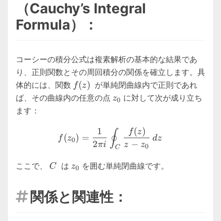
（Cauchy’s Integral
Formula）：
コーシーの積分公式は複素解析の基本的な結果であ
り、正則関数とその周回積分の関係を確立します。具
f(z)
(
)
体的には、関数
が単純閉曲線内で正則であれ
f
z
z_0
ば、その曲線内の任意の点
に対して次が成り立ち
z
0
ます：
f(z_0) = \frac{1}{2\pi i} \
1
(
)
f
z
∮
(
)
=
f
z
d
z
0
2
−
πi
z
z
0
C
C
z_0
ここで、
は
を囲む単純閉曲線です。
C
z
0
関係と関連性：
