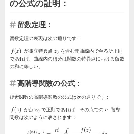
の公式の証明：
留数定理：

留数定理の表現は次の通りです：
f(z)
z_0
(
)
が孤立特異点
を含む閉曲線内で至る所正則
f
z
z
0
であれば、曲線内の積分は関数の特異点における留数
の和に等しい。
高階導関数の公式：

複素関数の高階導関数の公式は次の通りです：
f(z)
z_0
n
(
)
が点
で正則であれば、その点での
階導
f
z
z
n
0
関数は次のように表されます：
f^{(n)}(z_0) = \frac{n!}{2
!
(
)
n
f
z
(
)
n
(
)
=
f
z
d
z