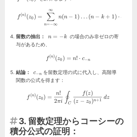
0
∞
f^{(n)}(z_0) = \sum_{n=-\
∑
(
)
n
(
)
=
(
−
1
)
…
(
−
+
1
)
⋅
⋅
(
f
z
n
n
n
k
c
z
0
n
=
−
∞
n
n
=
−
留数の抽出：
の場合のみ非ゼロの寄
n
k
=
与があるため、
-
f^{(n)}(z_0) = n! \cdot c_
k
(
)
n
(
)
=
!
⋅
f
z
n
c
0
−
n
c_{-
結論：
を留数定理の式に代入し、高階導
c
−
n
n}
関数の公式を得ます：
f^{(n)}(z_0) = \frac{n!}{2
!
(
)
n
f
z
∮
(
)
n
(
)
=
f
z
d
z
0
+
1
2
(
−
)
n
πi
z
z
0
C
3. 留数定理からコーシーの

積分公式の証明：