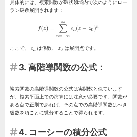
具体的には、複素関数が環状領域内で次のようにロー
ラン級数展開されます：
∞
f(z) = \sum_{n=-\infty}^{\
∑
n
(
)
=
(
−
)
f
z
c
z
z
0
n
=
−
∞
n
c_n
z_0
ここで、
は係数、
は展開点です。
c
z
0
n
3. 高階導関数の公式：

複素関数の高階導関数の公式は実関数と似ています
が、複素平面上での演算には注意が必要です。関数が
ある点で正則であれば、その点での高階導関数はべき
級数を項ごとに微分することで得られます。
4. コーシーの積分公式
