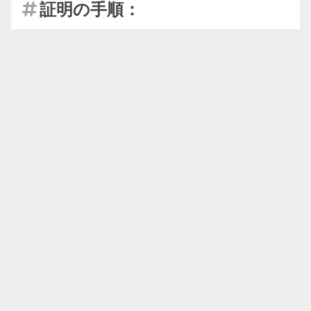
証明の手順：

留数定理の適用：
留数定理により、
\oint_C f(z) \, dz = 2\pi i
∮
(
)
=
2
⋅
Res
(
,
)
f
z
d
z
πi
f
z
0
C
f(z)
z_0
(
)
ローラン級数の導出：
前と同様に、
を
f
z
周りでローラン級数展開します：
z
0
∞
f(z) = \sum_{n=-\infty}^{\
∑
n
(
)
=
(
−
)
f
z
c
z
z
0
n
=
−
∞
n
コーシーの積分公式の形式：
コーシーの積分公
式の形式を考慮します：
f(z_0) = \frac{1}{2\pi i} \
1
(
)
f
z
∮
(
)
=
f
z
d
z
0
2
−
πi
z
z
0
C