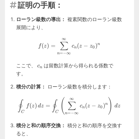
証明の手順：

ローラン級数の導出：
複素関数のローラン級数
展開により、
∞
f(z) = \sum_{n=-\infty}^{\
∑
n
(
)
=
(
−
)
f
z
c
z
z
0
n
=
−
∞
n
c_n
ここで、
は留数計算から得られる係数で
c
n
す。
積分の計算：
ローラン級数を積分します：
\oint_C f(z) \, dz = \oint_
∞
(
)
∮
∮
∑
n
(
)
=
(
−
)
f
z
d
z
c
z
z
d
z
0
n
C
C
=
−
∞
n
積分と和の順序交換：
積分と和の順序を交換す
ると、