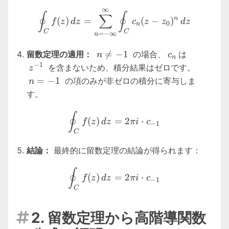
∞
\oint_C f(z) \, dz = \sum_
∮
∮
∑
n
(
)
=
(
−
)
f
z
d
z
c
z
z
d
z
0
n
C
C
=
−
∞
n
n
c_n
z^{-1}

=
−
1
留数定理の適用：
の場合、
は
n
c
n
\neq
−
1
n
を含まないため、積分結果はゼロです。
z
-1
=
=
−
1
の項のみが非ゼロの積分に寄与しま
n
-1
す。
\oint_C f(z) \, dz = 2\pi i
∮
(
)
=
2
⋅
f
z
d
z
πi
c
−
1
C
結論：
最終的に留数定理の結論が得られます：
\oint_C f(z) \, dz = 2\pi i
∮
(
)
=
2
⋅
f
z
d
z
πi
c
−
1
C
2. 留数定理から高階導関数
