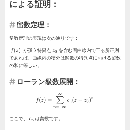
による証明：
留数定理：

留数定理の表現は次の通りです：
f(z)
z_0
(
)
が孤立特異点
を含む閉曲線内で至る所正則
f
z
z
0
であれば、曲線内の積分は関数の特異点における留数
の和に等しい。
ローラン級数展開：

∞
f(z) = \sum_{n=-\infty}^{\
∑
n
(
)
=
(
−
)
f
z
c
z
z
0
n
=
−
∞
n
c_n
ここで、
は留数です。
c
n