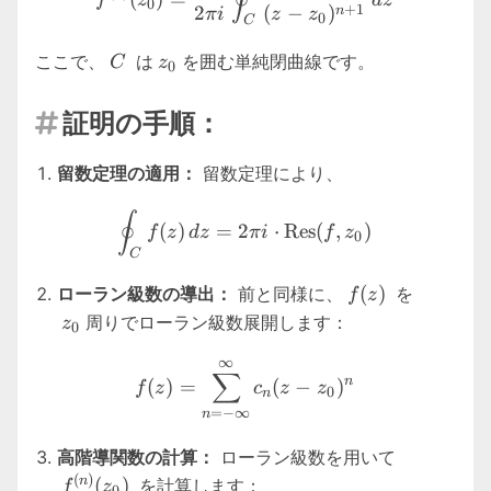
∮
0
+
1
2
(
−
)
n
πi
z
z
0
C
C
z_0
ここで、
は
を囲む単純閉曲線です。
C
z
0
証明の手順：

留数定理の適用：
留数定理により、
\oint_C f(z) \, dz = 2\pi i
∮
(
)
=
2
⋅
Res
(
,
)
f
z
d
z
πi
f
z
0
C
f(z)
z_0
(
)
ローラン級数の導出：
前と同様に、
を
f
z
周りでローラン級数展開します：
z
0
∞
f(z) = \sum_{n=-\infty}^{\
∑
n
(
)
=
(
−
)
f
z
c
z
z
0
n
=
−
∞
n
f^{(n)}
高階導関数の計算：
ローラン級数を用いて
(z_0)
(
)
n
(
)
を計算します：
f
z