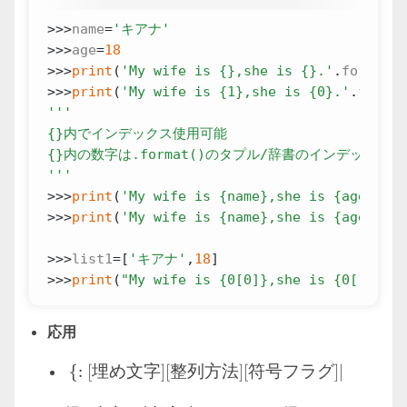
>>>
name
=
'キアナ'
>>>
age
=
18
>>>
print
(
'My wife is 
{}
,she is 
{}
.'
.
format
(
n
>>>
print
(
'My wife is 
{1}
,she is 
{0}
.'
.
format
{}
{}
'''
>>>
print
(
'My wife is 
{name}
,she is 
{age}
.'
.
f
>>>
print
(
'My wife is 
{name}
,she is 
{age}
.'
.
f
>>>
list1
=
[
'キアナ'
,
18
]
>>>
print
(
"My wife is 
{0[0]}
,she is 
{0[1]}
."
.
応用
\{:[埋め文字][整列方法][符号フ
{
:
[
埋め文字
]
[
整列方法
]
[
符号フラグ
]
[
#
]
[
幅
]
[
,
]