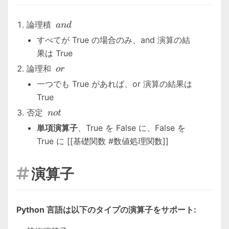
and
論理積
an
d
すべてが True の場合のみ、and 演算の結
果は True
or
論理和
or
一つでも True があれば、or 演算の結果は
True
not
否定
n
o
t
単項演算子
、True を False に、False を
True に [[基礎関数 #数値処理関数]]
演算子

Python 言語は以下のタイプの演算子をサポート: