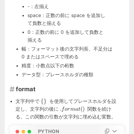
-：左揃え
space：正数の前に space を追加し
て負数と揃える
0：正数の前に 0 を追加して負数と
揃える
幅：フォーマット後の文字列長、不足分は
0 またはスペースで埋める
精度：小数点以下の桁数
データ型：プレースホルダの種類
format

\{
{
}
文字列中で
を使用してプレースホルダを設
\}
.format()
.
(
)
定し、文字列の後に
関数を続け
f
or
ma
t
る。この関数の引数が文字列に埋め込む変数。
PYTHON