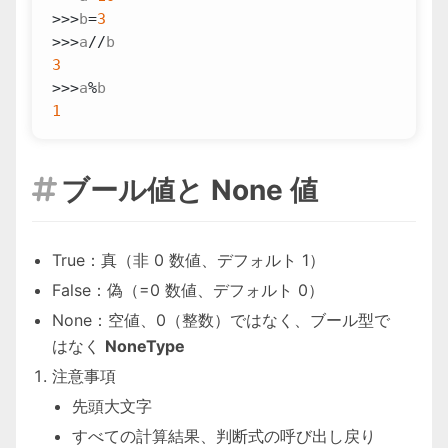
>>>
b
=
3
>>>
a
//
b
3
>>>
a
%
b
1
ブール値と None 値

True：真（非 0 数値、デフォルト 1）
False：偽（=0 数値、デフォルト 0）
None：空値、0（整数）ではなく、ブール型で
はなく
NoneType
注意事項
先頭大文字
すべての計算結果、判断式の呼び出し戻り