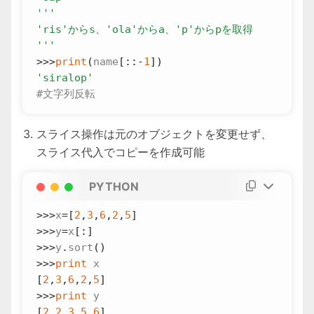
'''
>>>
print
(
name
[::
-
1
])
'siralop'
#文字列反転
スライス操作は元のオブジェクトを変更せず、
スライス代入でコピーを作成可能
PYTHON
>>>
x
=
[
2
,
3
,
6
,
2
,
5
]
>>>
y
=
x
[:]
>>>
y
.
sort
()
>>>
print
x
[
2
,
3
,
6
,
2
,
5
]
>>>
print
y
[
2
,
2
,
3
,
5
,
6
]