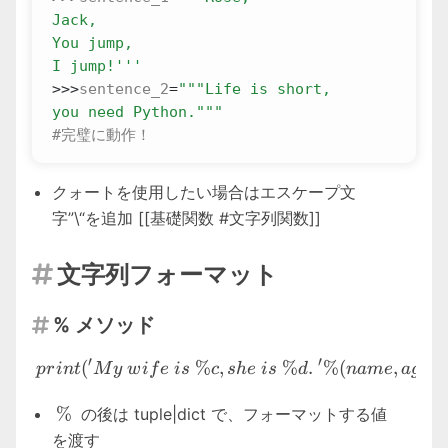
I jump!'''
>>>
sentence_2
=
you need Python."""
#完璧に動作！
クォートを使用したい場合はエスケープ文
字”\“を追加 [[基礎関数 #文字列関数]]
文字列フォーマット

% メソッド

print('My\ wife\ is\ \%c,s
′
′
(
%
,
%
.
%
(
,
))
p
r
in
t
M
y
w
i
f
e
i
s
c
s
h
e
i
s
d
nam
e
a
g
e
\%
%
の後は tuple|dict で、フォーマットする値
を渡す