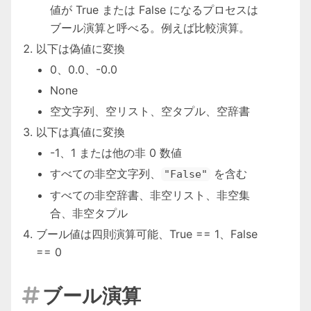
値が True または False になるプロセスは
ブール演算と呼べる。例えば比較演算。
以下は偽値に変換
0、0.0、-0.0
None
空文字列、空リスト、空タプル、空辞書
以下は真値に変換
-1、1 または他の非 0 数値
すべての非空文字列、
を含む
"False"
すべての非空辞書、非空リスト、非空集
合、非空タプル
ブール値は四則演算可能、True == 1、False
== 0
ブール演算
