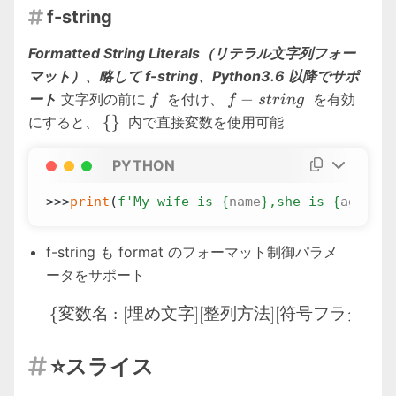
f-string

Formatted String Literals（リテラル文字列フォー
マット）、略して f-string、Python3.6 以降でサポ
f
f-
−
ート
文字列の前に
を付け、
を有効
f
f
s
t
r
in
g
string
\
{
}
にすると、
内で直接変数を使用可能
{\}
PYTHON
>>>
print
(
f
'My wife is 
{
name
}
,she is 
{
age
}
.'
)
f-string も format のフォーマット制御パラメ
ータをサポート
\{変数名:[埋め文字][整列方法]
{
変数名
:
[
埋め文字
]
[
整列方法
]
[
符号フラグ
]
[
#
]
[
⭐スライス
