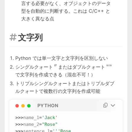
言する必要がなく、オブジェクトのデータ
型を自動的に判断する。これは C/C++ と
大きく異なる点
文字列

Python では単一文字と文字列を区別しない
′′
''
""
""
シングルクォート
またはダブルクォート
で文字列を作成できる（混在不可！）
トリプルシングルクォートまたはトリプルダブ
ルクォートで複数行の文字列を作成可能
PYTHON
>>>
name_1
=
'Jack'
>>>
name_2
=
"Rose"
>>>
sentence_1
=