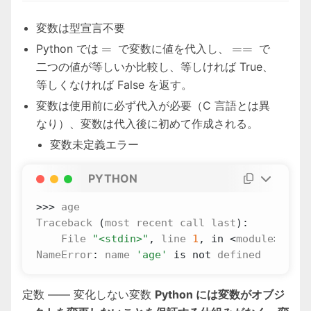
変数は型宣言不要
=
==
=
==
Python では
で変数に値を代入し、
で
二つの値が等しいか比較し、等しければ True、
等しくなければ False を返す。
変数は使用前に必ず代入が必要（C 言語とは異
なり）、変数は代入後に初めて作成される。
変数未定義エラー
PYTHON
>>>
age
Traceback
(
most
recent
call
last
):
File
"<stdin>"
,
line
1
,
in
<
module
>
NameError
:
name
'age'
is
not
defined
定数 —— 変化しない変数
Python には変数がオブジ