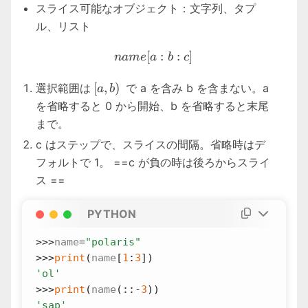
スライス可能なオブジェクト：文字列、タプ
ル、リスト
name[a:b:c]
[
:
:
]
nam
e
a
b
c
[a,b)
[
,
)
選択範囲は
で a を含み b を含まない。a
a
b
を省略すると 0 から開始、b を省略すると末尾
まで。
c はステップで、スライスの間隔。省略時はデ
フォルトで 1。 ==c が負の時は後ろからスライ
ス ==
PYTHON
>>>
name
=
"polaris"
>>>
print
(
name
[
1
:
3
])
'ol'
>>>
print
(
name
(::
-
3
))
'sap'