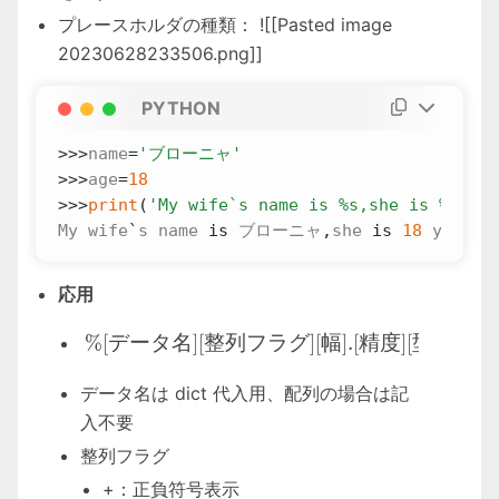
プレースホルダの種類： ![[Pasted image
20230628233506.png]]
PYTHON
>>>
name
=
'ブローニャ'
>>>
age
=
18
>>>
print
(
'My wife`s name is 
%s
,she is 
%d
 yea
My
wife
`
s
name
is
ブローニャ
,
she
is
18
years
応用
\%[データ名][整列フラグ][幅
%
[
データ名
]
[
整列フラグ
]
[
幅
]
.
[
精度
]
[
型
]
データ名は dict 代入用、配列の場合は記
入不要
整列フラグ
+：正負符号表示