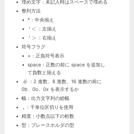
埋め文字：未記入時はスペースで埋める
整列方法
^
：中央揃え
`<
‘
<
：左揃え
`>
‘
>
：右揃え
符号フラグ
+：正負符号表示
space：正数の前に space を追加し
て負数と揃える
\#
#
：2 進数、8 進数、16 進数の前に
0b、0o、0x を表示するか
幅：出力文字列の総幅
,
,
：千単位区切りを使用
精度：小数点以下の桁数
型：プレースホルダの型