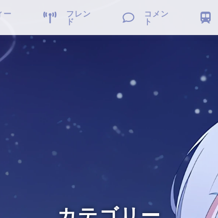
ィー
フレン
コメン



ド
ト
カテゴリー