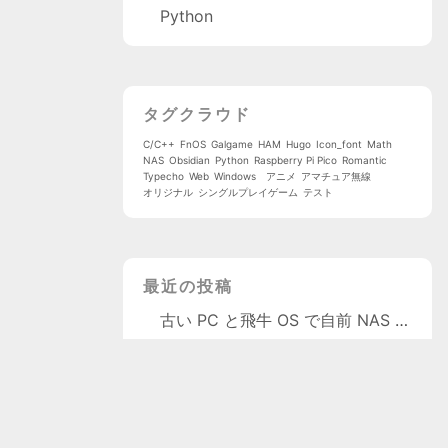
Python
タグクラウド
C/C++
FnOS
Galgame
HAM
Hugo
Icon_font
Math
NAS
Obsidian
Python
Raspberry Pi Pico
Romantic
Typecho
Web
Windows
アニメ
アマチュア無線
オリジナル
シングルプレイゲーム
テスト
最近の投稿
古い PC と飛牛 OS で自前 NAS を作る
量子物理学
大学院受験日記 001
QSL カード展示
ゼロから始めるアマチュア無線