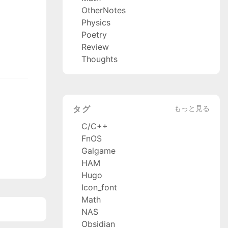
OtherNotes
Physics
Poetry
Review
Thoughts
タグ
もっと見る
C/C++
FnOS
Galgame
HAM
Hugo
Icon_font
Math
NAS
Obsidian