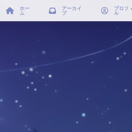
ホー
アーカイ
プロフ



ム
ブ
ル