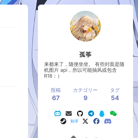
孤筝
来都来了，随便坐坐。 有些封面是随
机图片 api，所以可能抽风或包含
R18：）
投稿
カテゴリー
タグ
67
9
54