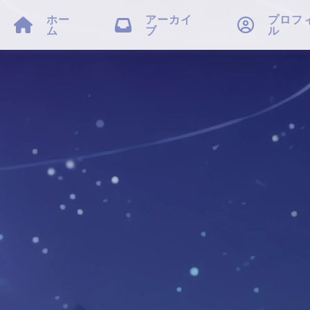
ホー
アーカイ
プロフ



ム
ブ
ル