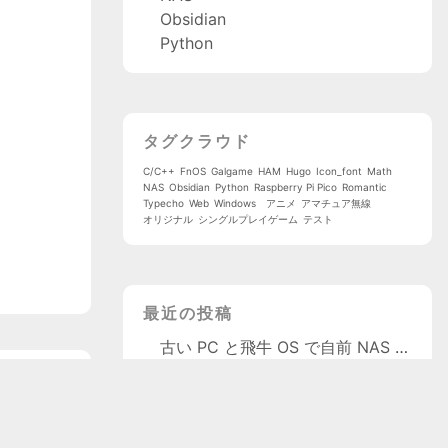
Obsidian
Python
タグクラウド
C/C++
FnOS
Galgame
HAM
Hugo
Icon_font
Math
NAS
Obsidian
Python
Raspberry Pi Pico
Romantic
Typecho
Web
Windows
アニメ
アマチュア無線
オリジナル
シングルプレイゲーム
テスト
最近の投稿
古い PC と飛牛 OS で自前 NAS を作る
量子物理学
次へ »
大学院受験日記 001
QSL カード展示