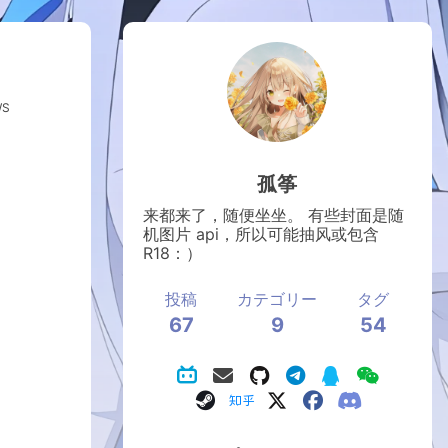
WS
孤筝
来都来了，随便坐坐。 有些封面是随
机图片 api，所以可能抽风或包含
R18：）
投稿
カテゴリー
タグ
67
9
54