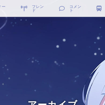
ィー
フレン
コメン



ド
ト
アーカイブ