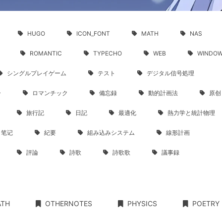
HUGO
ICON_FONT
MATH
NAS
ROMANTIC
TYPECHO
WEB
WINDO
シングルプレイゲーム
テスト
デジタル信号処理
ー
ロマンチック
備忘録
動的計画法
原创
旅行記
日記
最適化
熱力学と統計物理
笔记
紀要
組み込みシステム
線形計画
評論
詩歌
詩歌歌
議事録
ATH
OTHERNOTES
PHYSICS
POETRY