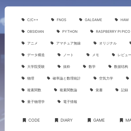
C/C++
FNOS
GALGAME
HAM
OBSIDIAN
PYTHON
RASPBERRY PI PICO
アニメ
アマチュア無線
オリジナル
データ構造
ノート
メモ
レビュ
大学院受験
抜粋
数学
数据结构
物理
確率論と数理統計
空気力学
複素関数
複素関数論
覚書
記録
量子物理学
電子情報
CODE
DIARY
GAME
M