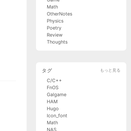
Math
OtherNotes
Physics
Poetry
Review
Thoughts
タグ
もっと見る
C/C++
FnOS
Galgame
HAM
Hugo
Icon_font
Math
NAS