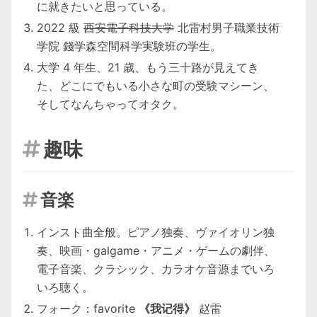
に就きたいと思っている。
2022 級
西安電子科技大学
北雷村男子職業技術
学院 錢学森空間科学実験班の学生。
大学 4 年生、21 歳、もう三十路が見えてき
た、どこにでもいる小さな町の受験マシーン、
そしてなんちゃってオタク。
趣味

音楽

インスト曲全般。ピアノ独奏、ヴァイオリン独
奏、映画・galgame・アニメ・ゲームの劇伴、
電子音楽、クラシック、カラオケ音源までいろ
いろ聴く。
フォーク：favorite
《我记得》
赵雷