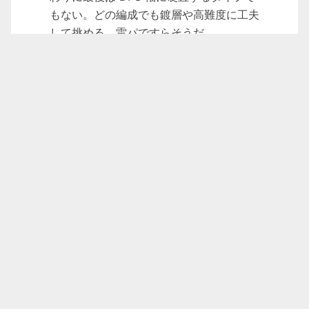
もない。どの編成でも鍍層や高難度に工夫
して挑める。雷パですらそうだ。
もうやめたけれど触れておきた

い二遊
ここには元々 MiHOYO のゲームをいろいろ書
いていた。あの作品たちが、かつて本当に私に
楽しさや感動を与えてくれたことは認めざるを
得ない。でももう全部過去だ。しかも、あまり
にも早く過去になってしまった。人生にはそれ
ぞれの夢があって、それぞれ勝手に輝けばい
い。
アークナイツ
タワーディフェンスにはあまり刺さらない
し、絵柄もそこまで好みじゃない。ほとん
ど触っていないので、あまり多くは語れな