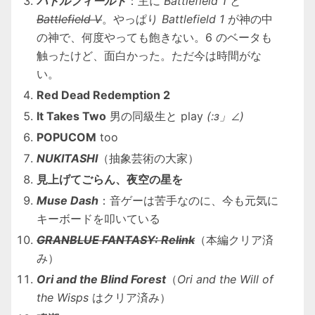
バトルフィールド
：主に
Battlefield 1
と
Battlefield V
。やっぱり
Battlefield 1
が神の中
の神で、何度やっても飽きない。6 のベータも
触ったけど、面白かった。ただ今は時間がな
い。
Red Dead Redemption 2
It Takes Two
男の同級生と play
(:з」∠)
POPUCOM
too
NUKITASHI
（抽象芸術の大家）
見上げてごらん、夜空の星を
Muse Dash
：音ゲーは苦手なのに、今も元気に
キーボードを叩いている
GRANBLUE FANTASY: Relink
（本編クリア済
み）
Ori and the Blind Forest
（
Ori and the Will of
the Wisps
はクリア済み）