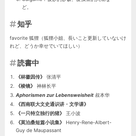
ど。
知乎

favorite
狐狸
（狐狸小姐、長いこと更新していないけ
れど、どうか幸せでいてほしい）
読書中

《林徽因传》
张清平
《棱镜》
神林长平
Aphorismen zur Lebensweisheit
叔本华
《西南联大文史通识讲・文学课》
《一只特立独行的猪》
王小波
《莫泊桑短篇小说集》
Henry-Rene-Albert-
Guy de Maupassant