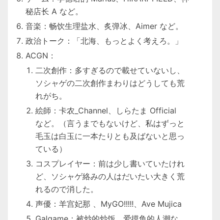
秘店长 A
など。
音楽：
畅饮生理盐水
、
炙弹冰
、
Aimer
など。
政治トーク：「北海、もっとよく考えろ。」
ACGN：
二次創作：多すぎるので載せていないし、
ソシャゲの二次創作まわりはどうしても荒
れがち。
絵師：
卡农_Channel
、
しらたま Official
など。（言うまでもないけど、私はずっと
毛玉は白玉に一本たりとも及ばないと思っ
ている）
コスプレイヤー：前は少し書いていたけれ
ど、ソシャゲ絡みの人はだいたい大きく荒
れるので消した。
声優：
羊宫妃那
、
MyGO!!!!!
、
Ave Mujica
Galgame：
被炒的炒饭
、
爱摸鱼的人潮
な