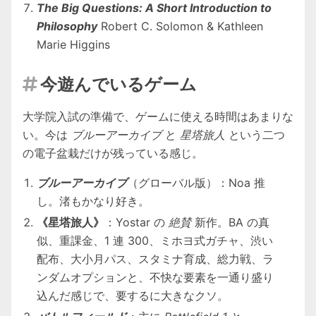
The Big Questions: A Short Introduction to
Philosophy
Robert C. Solomon & Kathleen
Marie Higgins
今遊んでいるゲーム

大学院入試の準備で、ゲームに使える時間はあまりな
い。今は
ブルーアーカイブ
と
星塔旅人
という二つ
の電子盆栽だけが残っている感じ。
ブルーアーカイブ
（グローバル版）：Noa 推
し。渚もかなり好き。
《星塔旅人》
：Yostar の
絶賛
新作。BA の真
似、重課金、1 連 300、ミホヨ式ガチャ、渋い
配布、大小月パス、スタミナ育成、総力戦、ラ
ンダムオプションと、不快な要素を一通り盛り
込んだ感じで、要するに大きなクソ。