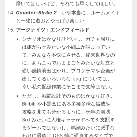
磨いてほしいけど、それでも早くしてほしい。
Counter-Strike 2
：いや本当に、ルームメイト
と一緒に遊ぶとやっぱり楽しい。
アークナイツ：エンドフィールド
シナリオはかなりひどいし、ガチャ周りに
は嫌がらせみたいな小細工が詰まってい
て、みんなを不快にさせる。終末世界なの
に、あちこちでおままごとみたいな対立と
硬い感情演出ばかり。プログラマや企画が
出してくるいろいろな bug については、
幸い私の配線作業にそこまで支障はない。
ただし、戦闘設計そのものはかなり好き。
Bilibili や小黑盒にある多種多様な編成や
攻略を見ても分かるように、晩年の崩壊
3rd みたいに人権キャラがすべてを支配す
るゲームではないし、鳴潮みたいに派手な
わりに最後は DPS 軸に硬直するタイプで