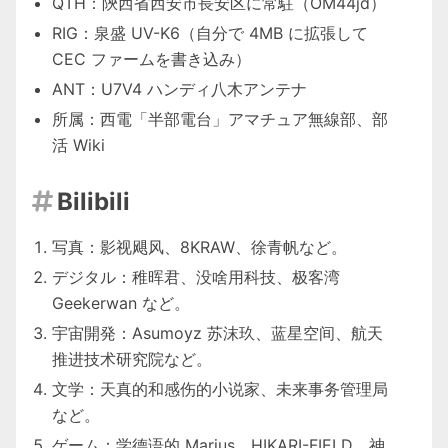
QTH：陝西省西安市長安区に常駐（OM44jd）
RIG：泉盛 UV-K6（自分で 4MB に拡張して
CEC ファームを書き込み）
ANT：U7V4 ハンディ八木アンテナ
所属：
西電「半部電台」アマチュア無線部
、
部
活 Wiki
Bilibili

写真：
影视飓风
、
8KRAW
、
徐青帆
など。
デジタル：
稚晖君
、
没啥用科技
、
极客湾
Geekerwan
など。
宇宙開発：
Asumoyz 苏沫玖
、
蓝星空间
、
航天
推进技术研究院
など。
文学：
天真的和感伤的小说家
、
未来事务管理局
など。
ゲーム：
学德语的 Marius
、
HIKARI-FIELD
、
神