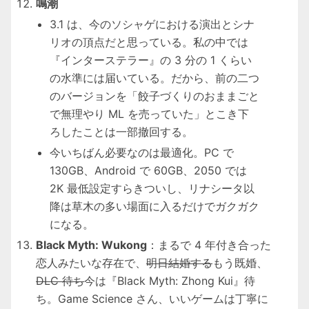
鳴潮
3.1 は、今のソシャゲにおける演出とシナ
リオの頂点だと思っている。私の中では
『インターステラー』の 3 分の 1 くらい
の水準には届いている。だから、前の二つ
のバージョンを「餃子づくりのおままごと
で無理やり ML を売っていた」とこき下
ろしたことは一部撤回する。
今いちばん必要なのは最適化。PC で
130GB、Android で 60GB、2050 では
2K 最低設定すらきついし、リナシータ以
降は草木の多い場面に入るだけでガクガク
になる。
Black Myth: Wukong
：まるで 4 年付き合った
恋人みたいな存在で、
明日結婚する
もう既婚、
DLC 待ち
今は『Black Myth: Zhong Kui』待
ち。Game Science さん、いいゲームは丁寧に