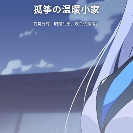
孤筝の温暖小家
素月分辉，明河共影，表里俱澄澈。